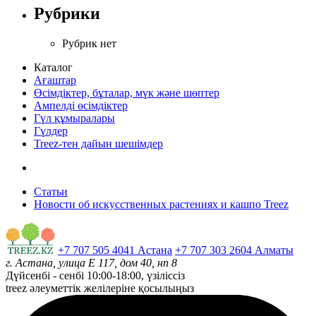
Рубрики
Рубрик нет
Каталог
Ағаштар
Өсімдіктер, бұталар, мүк және шөптер
Ампелді өсімдіктер
Гүл құмыралары
Гүлдер
Treez-тен дайын шешімдер
Статьи
Новости об искусственных растениях и кашпо Treez
+7 707 505 4041 Астана
+7 707 303 2604 Алматы
г. Астана, улица Е 117, дом 40, нп 8
Дүйсенбі - сенбі
10:00-18:00, үзіліссіз
treez әлеуметтік желілеріне қосылыңыз