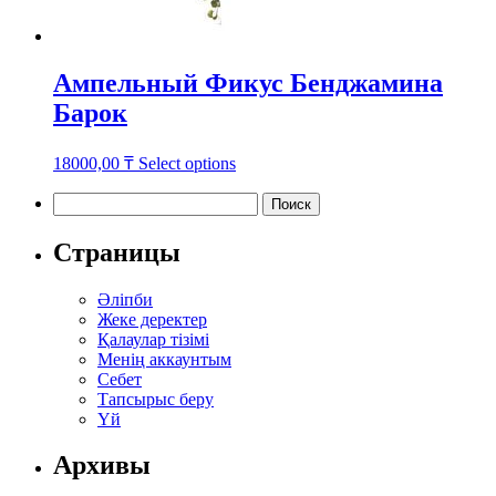
Ампельный Фикус Бенджамина
Барок
This
18000,00
₸
Select options
product
has
Найти:
multiple
variants.
Страницы
The
options
Әліпби
may
Жеке деректер
be
Қалаулар тізімі
chosen
Менің аккаунтым
on
Себет
the
Тапсырыс беру
product
Үй
page
Архивы