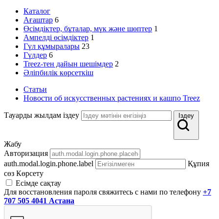
Каталог
Ағаштар
6
Өсімдіктер, бұталар, мүк және шөптер
1
Ампелді өсімдіктер
1
Гүл құмыралары
23
Гүлдер
6
Treez-тен дайын шешімдер
2
Әліпбилік көрсеткіш
Статьи
Новости об искусственных растениях и кашпо Treez
Тауарды жылдам іздеу
Іздеу
Жабу
Авторизация
auth.modal.login.phone.label
Құпия
сөз
Көрсету
Есімде сақтау
Для восстановления пароля свяжитесь с нами по телефону
+7
707 505 4041 Астана