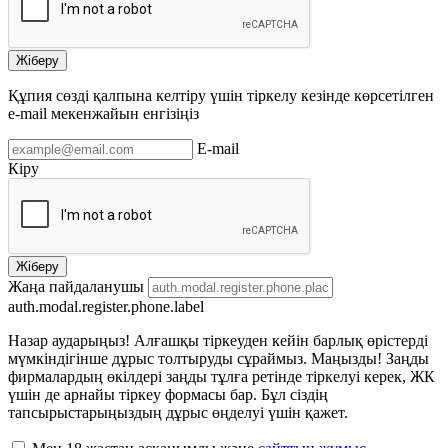
Жіберу
Құпия сөзді қалпына келтіру үшін тіркелу кезінде көрсетілген
e-mail мекенжайын енгізіңіз
E-mail
Кіру
Жіберу
Жаңа пайдаланушы
auth.modal.register.phone.label
Назар аударыңыз! Алғашқы тіркеуден кейін барлық өрістерді
мүмкіндігінше дұрыс толтыруды сұраймыз. Маңызды! Заңды
фирмалардың өкілдері заңды тұлға ретінде тіркелуі керек, ЖК
үшін де арнайы тіркеу формасы бар. Бұл сіздің
тапсырыстарыңыздың дұрыс өңделуі үшін қажет.