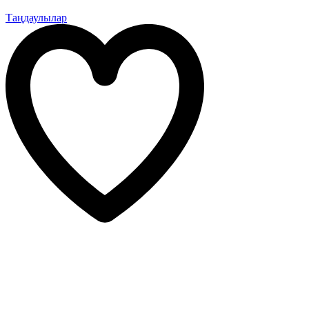
Таңдаулылар