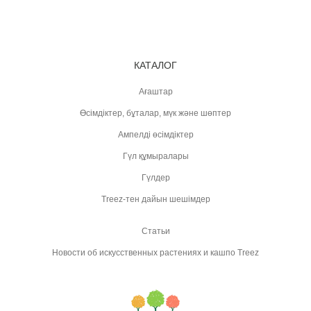
КАТАЛОГ
Ағаштар
Өсімдіктер, бұталар, мүк және шөптер
Ампелді өсімдіктер
Гүл құмыралары
Гүлдер
Treez-тен дайын шешімдер
Статьи
Новости об искусственных растениях и кашпо Treez