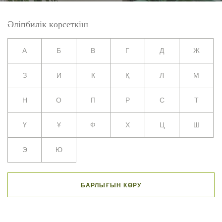
Әліпбилік көрсеткіш
А
Б
В
Г
Д
Ж
З
И
К
Қ
Л
М
Н
О
П
Р
С
Т
Ү
Ұ
Ф
Х
Ц
Ш
Э
Ю
БАРЛЫҒЫН КӨРУ