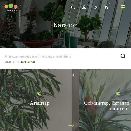
Каталог
МЫСАЛЫ:
КИПАРИС
6
Ағаштар
Өсімдіктер, бұталар
шөптер