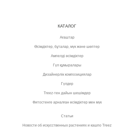
КАТАЛОГ
Ағаштар
Өсімдіктер, бұталар, мүк және шөптер
Ампелді өсімдіктер
Гүл құмыралары
Дизайнерлік композициялар
Гүлдер
Treez-тен дайын шешімдер
Фитостенге арналған өсімдіктер мен мүк
Статьи
Новости об искусственных растениях и кашпо Treez