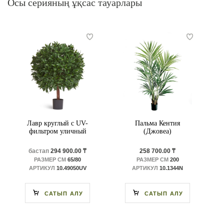
Осы серияның ұқсас тауарлары
Лавр круглый с UV-
Пальма Кентия
фильтром уличный
(Джовеа)
бастап
294 900.00 ₸
258 700.00 ₸
РАЗМЕР СМ
65/80
РАЗМЕР СМ
200
АРТИКУЛ
10.49050UV
АРТИКУЛ
10.1344N
САТЫП АЛУ
САТЫП АЛУ