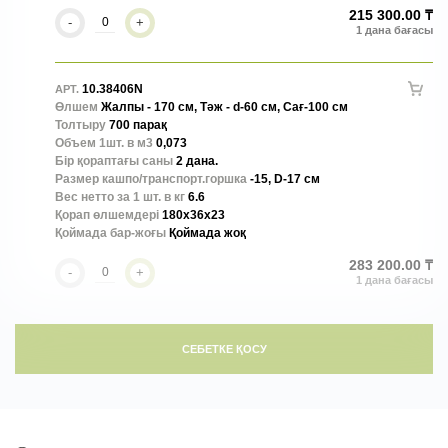
215 300.00 ₸
-
+
10.38406N
АРТ.
Өлшем
Жалпы - 170 см, Тәж - d-60 см, Сағ-100 см
Толтыру
700 парақ
Объем 1шт. в м3
0,073
Бір қораптағы саны
2 дана.
Размер кашпо/транспорт.горшка
-15, D-17 см
Вес нетто за 1 шт. в кг
6.6
Қорап өлшемдері
180x36x23
Қоймада бар-жоғы
Қоймада жоқ
283 200.00 ₸
-
+
СЕБЕТКЕ ҚОСУ