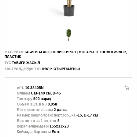
МАТЕРИАЛ
ТАБИҒИ АҒАШ | ПОЛИСТИРОЛ | ЖОҒАРЫ ТЕХНОЛОГИЯЛЫҚ
ПЛАСТИК
ТҮС
ТАБИҒИ ЖАСЫЛ
КӘСТРӨЛДЕРДІҢ ТҮРІ
КӨЛІК ОТЫРҒЫЗҒЫШ
10.38405N
АРТ.
Өлшем
Сағ-140 см, D-45
Толтыру
500 парақ
Объем 1шт. в м3
0,058
Бір қораптағы саны
2 дана.
Размер кашпо/транспорт.горшка
-15, D-17 см
Вес нетто за 1 шт. в кг
5
Қорап өлшемдері
155x33x23
Қоймада бар-жоғы
Есть