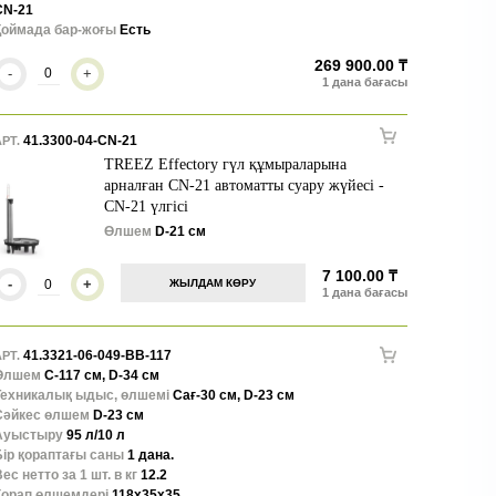
CN-21
Қоймада бар-жоғы
Есть
269 900.00 ₸
-
+
41.3300-04-CN-21
РТ.
TREEZ Effectory гүл құмыраларына
арналған CN-21 автоматты суару жүйесі -
CN-21 үлгісі
Өлшем
D-21 см
7 100.00 ₸
-
+
ЖЫЛДАМ КӨРУ
41.3321-06-049-BB-117
РТ.
Өлшем
С-117 см, D-34 см
Техникалық ыдыс, өлшемі
Сағ-30 см, D-23 см
Сәйкес өлшем
D-23 см
Ауыстыру
95 л/10 л
Бір қораптағы саны
1 дана.
ес нетто за 1 шт. в кг
12.2
Қорап өлшемдері
118x35x35