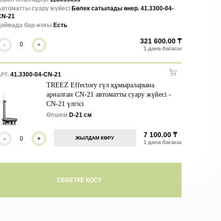
Автоматты суару жүйесі
Бөлек сатылады өнер. 41.3300-04-
CN-21
Қоймада бар-жоғы
Есть
321 600.00 ₸
-
+
41.3300-04-CN-21
РТ.
TREEZ Effectory гүл құмыраларына
арналған CN-21 автоматты суару жүйесі -
CN-21 үлгісі
Өлшем
D-21 см
7 100.00 ₸
-
+
ЖЫЛДАМ КӨРУ
СЕБЕТКЕ ҚОСУ