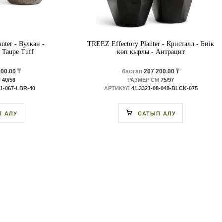
nter - Вулкан -
TREEZ Effectory Planter - Кристалл - Биік
 Taupe Tuff
көп қырлы - Антрацит
00.00 ₸
бастап
267 200.00 ₸
М
40/56
РАЗМЕР СМ
75/97
11-067-LBR-40
АРТИКУЛ
41.3321-08-048-BLCK-075
П АЛУ
САТЫП АЛУ