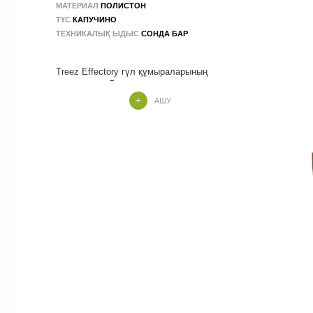
МАТЕРИАЛ
ПОЛИСТОН
ТҮС
КАПУЧИНО
ТЕХНИКАЛЫҚ ЫДЫС
СОНДА БАР
Treez Effectory гүл құмыраларының
топтамасын Бельгияның мамандары
заманауи интерьер мен экстерьер
АШУ
дизайнындағы барлық тенденцияларға
Treez Effectory отырғызғыштары
экологиялық таза композициялық
материалдардан жасалған. Барлық
кәстрөлдер 100% қолдан жасалған