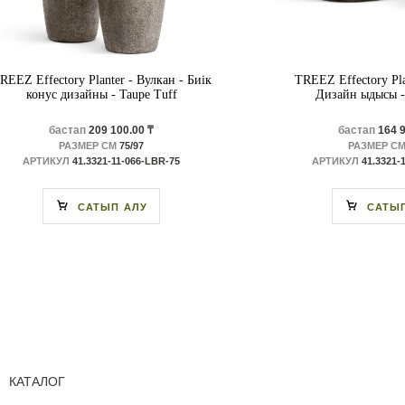
REEZ Effectory Planter - Вулкан - Биік
TREEZ Effectory Pla
конус дизайны - Taupe Tuff
Дизайн ыдысы -
бастап
209 100.00 ₸
бастап
164 9
РАЗМЕР СМ
75/97
РАЗМЕР С
АРТИКУЛ
41.3321-11-066-LBR-75
АРТИКУЛ
41.3321-
САТЫП АЛУ
САТЫ
КАТАЛОГ