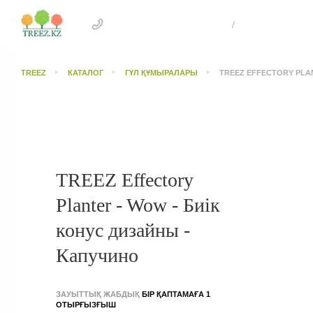
+7 707 505 4041 Астана
/
+7 707 303 26
TREEZ
КАТАЛОГ
ГҮЛ ҚҰМЫРАЛАРЫ
TREEZ EFFECTORY PLA
TREEZ Effectory
Planter - Wow - Биік
конус дизайны -
Капучино
ЗАУЫТТЫҚ ЖАБДЫҚ
БІР ҚАПТАМАҒА 1
ОТЫРҒЫЗҒЫШ