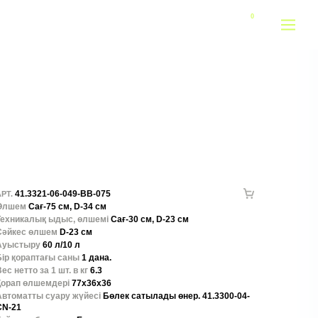
41.3321-06-049-BB-075
РТ.
Өлшем
Сағ-75 см, D-34 см
Техникалық ыдыс, өлшемі
Сағ-30 см, D-23 см
Сәйкес өлшем
D-23 см
Ауыстыру
60 л/10 л
Бір қораптағы саны
1 дана.
ес нетто за 1 шт. в кг
6.3
Қорап өлшемдері
77x36x36
Автоматты суару жүйесі
Бөлек сатылады өнер. 41.3300-04-
CN-21