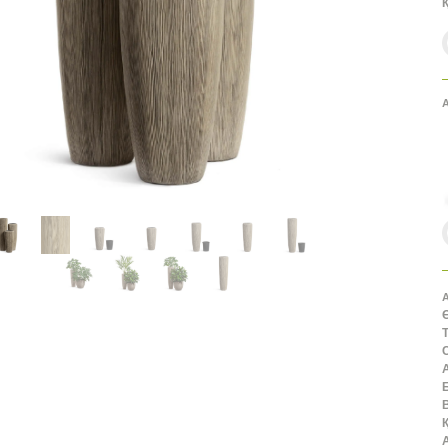
А
А
В