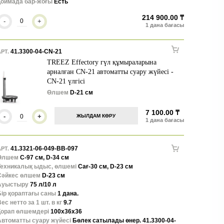
Қоймада бар-жоғы
Есть
214 900.00 ₸
-
+
41.3300-04-CN-21
РТ.
TREEZ Effectory гүл құмыраларына
арналған CN-21 автоматты суару жүйесі -
CN-21 үлгісі
Өлшем
D-21 см
7 100.00 ₸
-
+
ЖЫЛДАМ КӨРУ
41.3321-06-049-BB-097
РТ.
Өлшем
С-97 см, D-34 см
Техникалық ыдыс, өлшемі
Сағ-30 см, D-23 см
Сәйкес өлшем
D-23 см
Ауыстыру
75 л/10 л
Бір қораптағы саны
1 дана.
ес нетто за 1 шт. в кг
9.7
Қорап өлшемдері
100x36x36
Автоматты суару жүйесі
Бөлек сатылады өнер. 41.3300-04-