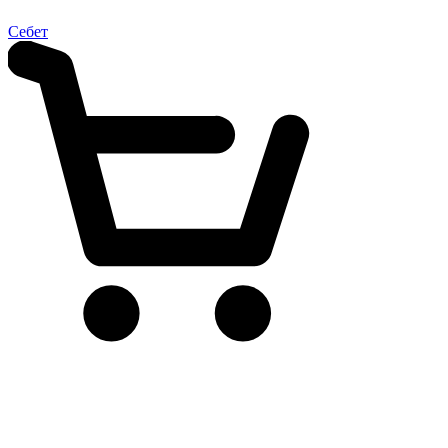
Себет