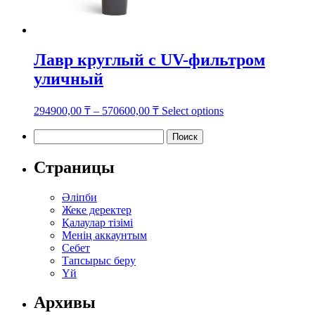
Лавр круглый с UV-фильтром
уличный
This
294900,00
₸
–
570600,00
₸
Select options
product
has
Найти:
multiple
variants.
Страницы
The
options
Әліпби
may
Жеке деректер
be
Қалаулар тізімі
chosen
Менің аккаунтым
on
Себет
the
Тапсырыс беру
product
Үй
page
Архивы