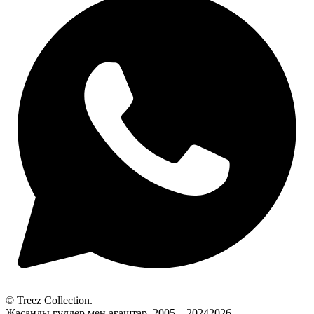
© Treez Collection.
Жасанды гүлдер мен ағаштар. 2005—20242026