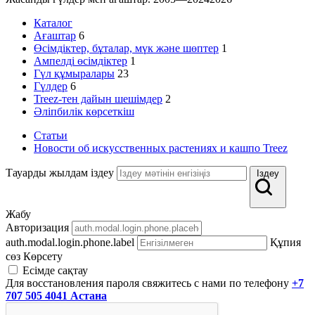
Каталог
Ағаштар
6
Өсімдіктер, бұталар, мүк және шөптер
1
Ампелді өсімдіктер
1
Гүл құмыралары
23
Гүлдер
6
Treez-тен дайын шешімдер
2
Әліпбилік көрсеткіш
Статьи
Новости об искусственных растениях и кашпо Treez
Тауарды жылдам іздеу
Іздеу
Жабу
Авторизация
auth.modal.login.phone.label
Құпия
сөз
Көрсету
Есімде сақтау
Для восстановления пароля свяжитесь с нами по телефону
+7
707 505 4041 Астана