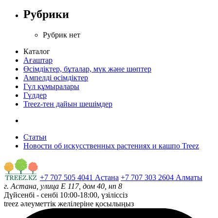
Рубрики
Рубрик нет
Каталог
Ағаштар
Өсімдіктер, бұталар, мүк және шөптер
Ампелді өсімдіктер
Гүл құмыралары
Гүлдер
Treez-тен дайын шешімдер
Статьи
Новости об искусственных растениях и кашпо Treez
+7 707 505 4041 Астана
+7 707 303 2604 Алматы
г. Астана, улица Е 117, дом 40, нп 8
Дүйсенбі - сенбі
10:00-18:00, үзіліссіз
treez әлеуметтік желілеріне қосылыңыз