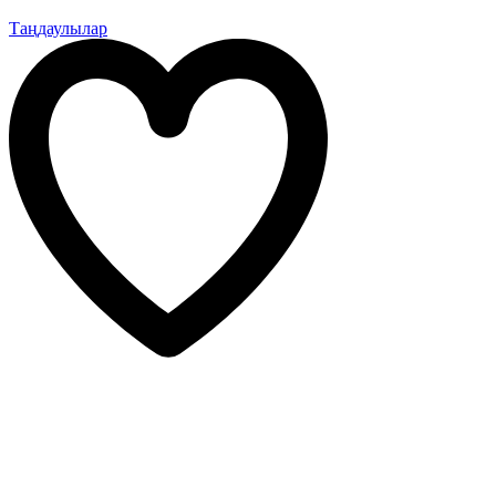
Таңдаулылар