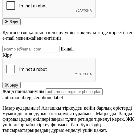
Жіберу
Құпия сөзді қалпына келтіру үшін тіркелу кезінде көрсетілген
e-mail мекенжайын енгізіңіз
E-mail
Кіру
Жіберу
Жаңа пайдаланушы
auth.modal.register.phone.label
Назар аударыңыз! Алғашқы тіркеуден кейін барлық өрістерді
мүмкіндігінше дұрыс толтыруды сұраймыз. Маңызды! Заңды
фирмалардың өкілдері заңды тұлға ретінде тіркелуі керек, ЖК
үшін де арнайы тіркеу формасы бар. Бұл сіздің
тапсырыстарыңыздың дұрыс өңделуі үшін қажет.