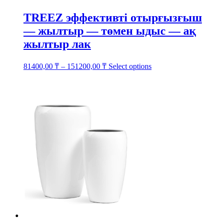
TREEZ эффективті отырғызғыш
— жылтыр — төмен ыдыс — ақ
жылтыр лак
This
81400,00
₸
–
151200,00
₸
Select options
product
has
multiple
variants.
The
options
may
be
chosen
on
the
product
page