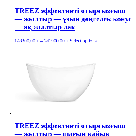
TREEZ эффективті отырғызғыш
— жылтыр — ұзын дөңгелек конус
— ақ жылтыр лак
This
148300,00
₸
–
241900,00
₸
Select options
product
has
multiple
variants.
The
options
may
be
chosen
on
the
product
page
TREEZ эффективті отырғызғыш
— жылтыр — шағын қайық