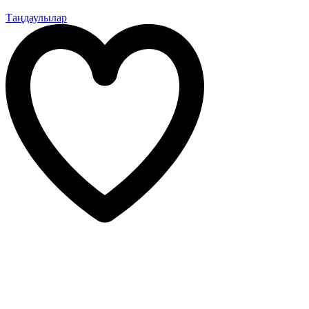
Таңдаулылар