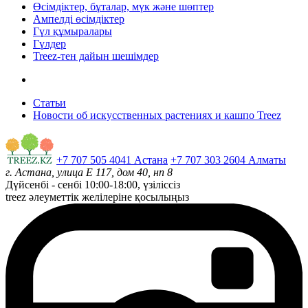
Өсімдіктер, бұталар, мүк және шөптер
Ампелді өсімдіктер
Гүл құмыралары
Гүлдер
Treez-тен дайын шешімдер
Статьи
Новости об искусственных растениях и кашпо Treez
+7 707 505 4041 Астана
+7 707 303 2604 Алматы
г. Астана, улица Е 117, дом 40, нп 8
Дүйсенбі - сенбі
10:00-18:00, үзіліссіз
treez әлеуметтік желілеріне қосылыңыз