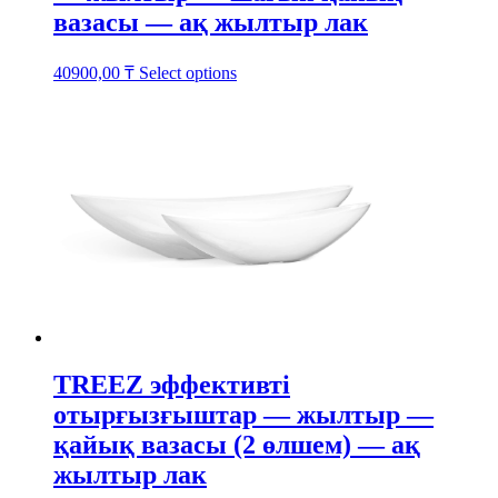
вазасы — ақ жылтыр лак
This
40900,00
₸
Select options
product
has
multiple
variants.
The
options
may
be
chosen
on
the
product
page
TREEZ эффективті
отырғызғыштар — жылтыр —
қайық вазасы (2 өлшем) — ақ
жылтыр лак