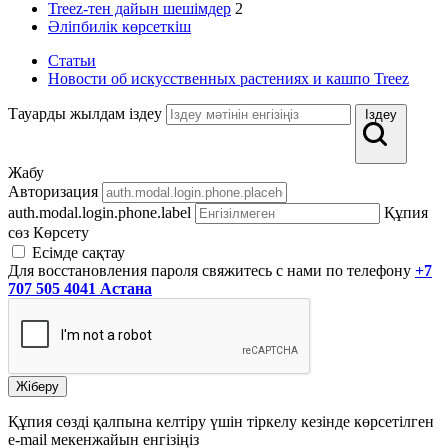
Treez-тен дайын шешімдер
2
Әліпбилік көрсеткіш
Статьи
Новости об искусственных растениях и кашпо Treez
Тауарды жылдам іздеу
Іздеу
Жабу
Авторизация
auth.modal.login.phone.label
Құпия
сөз
Көрсету
Есімде сақтау
Для восстановления пароля свяжитесь с нами по телефону
+7
707 505 4041 Астана
Жіберу
Құпия сөзді қалпына келтіру үшін тіркелу кезінде көрсетілген
e-mail мекенжайын енгізіңіз