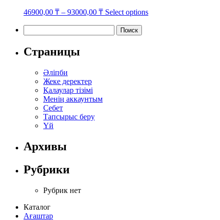
This
46900,00
₸
–
93000,00
₸
Select options
product
has
Найти:
multiple
variants.
Страницы
The
options
Әліпби
may
Жеке деректер
be
Қалаулар тізімі
chosen
Менің аккаунтым
on
Себет
the
Тапсырыс беру
product
Үй
page
Архивы
Рубрики
Рубрик нет
Каталог
Ағаштар