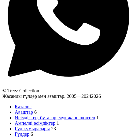
© Treez Collection.
Жасанды гүлдер мен ағаштар. 2005—20242026
Каталог
Ағаштар
6
Өсімдіктер, бұталар, мүк және шөптер
1
Ампелді өсімдіктер
1
Гүл құмыралары
23
Гүлдер
6