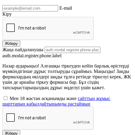
E-mail
Кіру
Жіберу
Жаңа пайдаланушы
auth.modal.register.phone.label
Назар аударыңыз! Алғашқы тіркеуден кейін барлық өрістерді
мүмкіндігінше дұрыс толтыруды сұраймыз. Маңызды! Заңды
фирмалардың өкілдері заңды тұлға ретінде тіркелуі керек, ЖК
үшін де арнайы тіркеу формасы бар. Бұл сіздің
тапсырыстарыңыздың дұрыс өңделуі үшін қажет.
Мен 18 жастан асқанымды және
сайттың жұмыс
шарттарын қабылдайтынымды растаймын
Жіберу