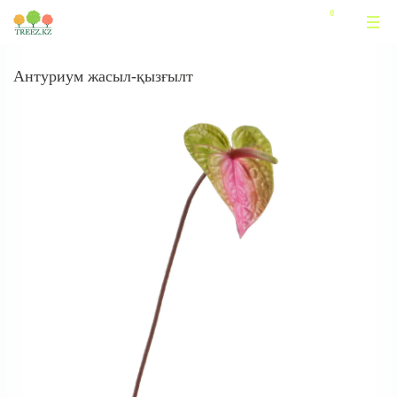
Антуриум жасыл-қызғылт