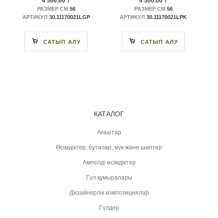
4 500.00 ₸
4 500.00 ₸
РАЗМЕР СМ
56
РАЗМЕР СМ
56
АРТИКУЛ
30.11170021LGP
АРТИКУЛ
30.11170021LPK
САТЫП АЛУ
САТЫП АЛУ
КАТАЛОГ
Ағаштар
Өсімдіктер, бұталар, мүк және шөптер
Ампелді өсімдіктер
Гүл құмыралары
Дизайнерлік композициялар
Гүлдер