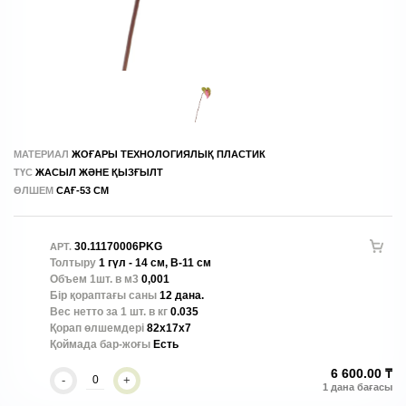
МАТЕРИАЛ
ЖОҒАРЫ ТЕХНОЛОГИЯЛЫҚ ПЛАСТИК
ТҮС
ЖАСЫЛ ЖӘНЕ ҚЫЗҒЫЛТ
ӨЛШЕМ
САҒ-53 СМ
30.11170006PKG
АРТ.
Толтыру
1 гүл - 14 см, В-11 см
Объем 1шт. в м3
0,001
Бір қораптағы саны
12 дана.
Вес нетто за 1 шт. в кг
0.035
Қорап өлшемдері
82x17x7
Қоймада бар-жоғы
Есть
6 600.00 ₸
-
+