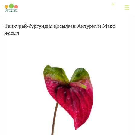
Таңқурай-бургундия қосылған Антуриум Макс
жасыл