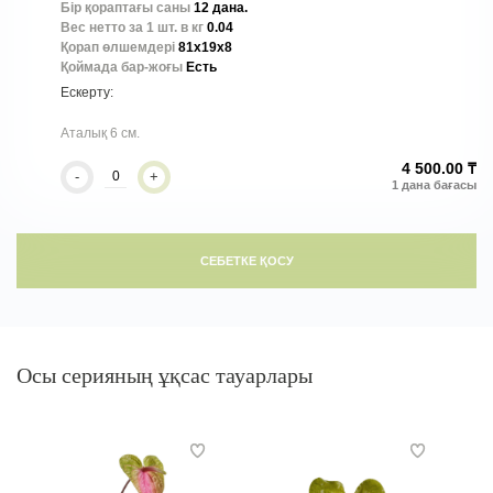
Бір қораптағы саны
12 дана.
Вес нетто за 1 шт. в кг
0.04
Қорап өлшемдері
81x19x8
Қоймада бар-жоғы
Есть
Аталық 6 см.
4 500.00 ₸
-
+
СЕБЕТКЕ ҚОСУ
Осы серияның ұқсас тауарлары