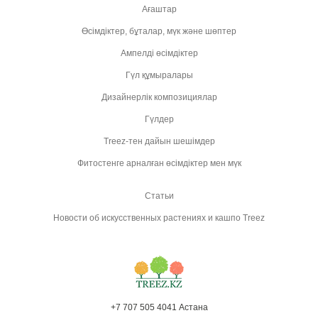
Ағаштар
Өсімдіктер, бұталар, мүк және шөптер
Ампелді өсімдіктер
Гүл құмыралары
Дизайнерлік композициялар
Гүлдер
Treez-тен дайын шешімдер
Фитостенге арналған өсімдіктер мен мүк
Статьи
Новости об искусственных растениях и кашпо Treez
+7 707 505 4041 Астана