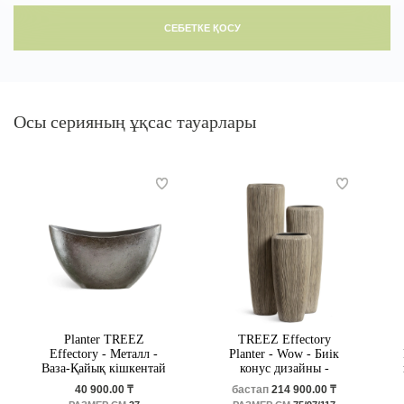
СЕБЕТКЕ ҚОСУ
Осы серияның ұқсас тауарлары
Planter TREEZ
TREEZ Effectory
Effectory - Металл -
Planter - Wow - Биік
Ваза-Қайық кішкентай
конус дизайны -
- Болат күміс
Капучино
40 900.00 ₸
бастап
214 900.00 ₸