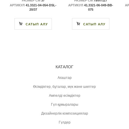
РАЗМЕР СМ
37
РАЗМЕР СМ
75/97/117
АРТИКУЛ
41.3321-04-054-DSL-
АРТИКУЛ
41.3321-06-049-BB-
А
20/37
075
САТЫП АЛУ
САТЫП АЛУ
КАТАЛОГ
Ағаштар
Өсімдіктер, бұталар, мүк және шөптер
Ампелді өсімдіктер
Гүл құмыралары
Дизайнерлік композициялар
Гүлдер