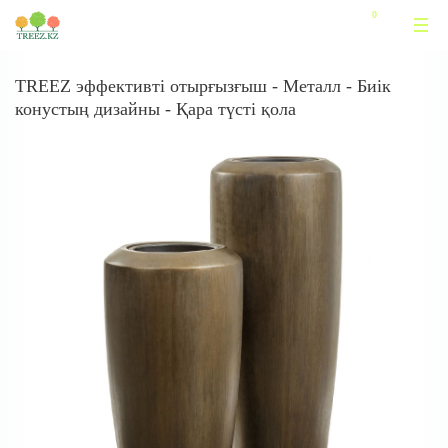
TREEZ эффективті отырғызғыш - Металл - Биік
конустың дизайны - Қара түсті қола