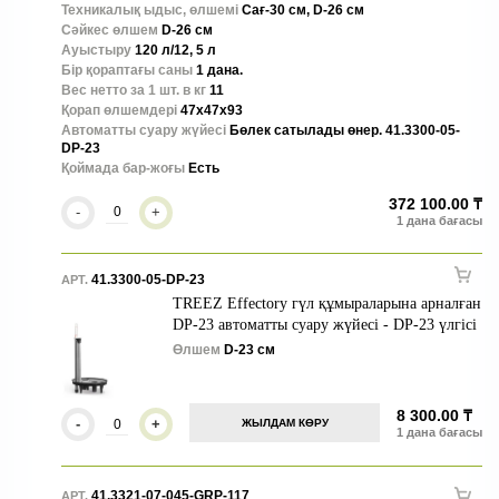
Техникалық ыдыс, өлшемі
Сағ-30 см, D-26 см
Сәйкес өлшем
D-26 см
Ауыстыру
120 л/12, 5 л
Бір қораптағы саны
1 дана.
Вес нетто за 1 шт. в кг
11
Қорап өлшемдері
47x47x93
Автоматты суару жүйесі
Бөлек сатылады өнер. 41.3300-05-
DP-23
Қоймада бар-жоғы
Есть
372 100.00 ₸
-
+
41.3300-05-DP-23
АРТ.
TREEZ Effectory гүл құмыраларына арналған
DP-23 автоматты суару жүйесі - DP-23 үлгісі
Өлшем
D-23 см
8 300.00 ₸
-
+
ЖЫЛДАМ КӨРУ
41.3321-07-045-GRP-117
АРТ.