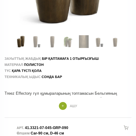
ЗАУЫТТЫҚ ЖАБДЫҚ
БІР ҚАПТАМАҒА 1 ОТЫРҒЫЗҒЫШ
МАТЕРИАЛ
ПОЛИСТОН
ТҮС
ҚАРА ТҮСТІ ҚОЛА
ТЕХНИКАЛЫҚ ЫДЫС
СОНДА БАР
Treez Effectory гүл құмыраларының топтамасын Бельгияның
мамандары заманауи интерьер мен экстерьер дизайнындағы
АШУ
Treez Effectory отырғызғыштары экологиялық таза композициялық
материалдардан жасалған. Барлық кәстрөлдер 100% қолдан
жасалған
41.3321-07-045-GRP-090
АРТ.
Өлшем
Сағ-90 см, D-46 см