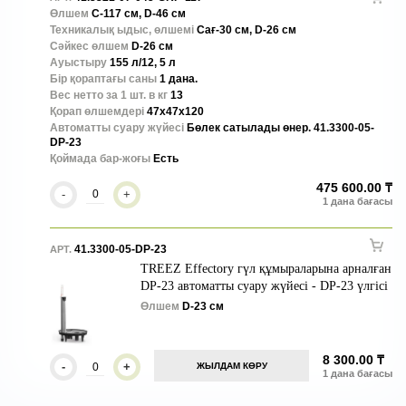
Өлшем
С-117 см, D-46 см
Техникалық ыдыс, өлшемі
Сағ-30 см, D-26 см
Сәйкес өлшем
D-26 см
Ауыстыру
155 л/12, 5 л
Бір қораптағы саны
1 дана.
Вес нетто за 1 шт. в кг
13
Қорап өлшемдері
47x47x120
Автоматты суару жүйесі
Бөлек сатылады өнер. 41.3300-05-
DP-23
Қоймада бар-жоғы
Есть
475 600.00 ₸
-
+
41.3300-05-DP-23
АРТ.
TREEZ Effectory гүл құмыраларына арналған
DP-23 автоматты суару жүйесі - DP-23 үлгісі
Өлшем
D-23 см
8 300.00 ₸
-
+
ЖЫЛДАМ КӨРУ