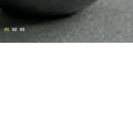
01
02
03
Treez Collection предлагает
237
Деревья
Растения, кусты, мо