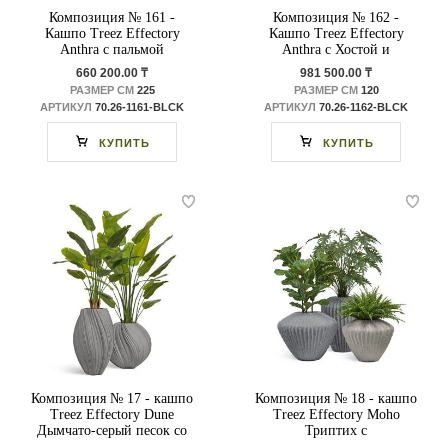
Композиция № 161 -
Композиция № 162 -
Кашпо Treez Effectory
Кашпо Treez Effectory
Anthra с пальмой
Anthra с Хостой и
Вашингтонией Прайм
Хлорофитумом
660 200.00 ₸
981 500.00 ₸
РАЗМЕР СМ
225
РАЗМЕР СМ
120
АРТИКУЛ
70.26-1161-BLCK
АРТИКУЛ
70.26-1162-BLCK
КУПИТЬ
КУПИТЬ
Композиция № 17 - кашпо
Композиция № 18 - кашпо
Treez Effectory Dune
Treez Effectory Moho
Дымчато-серый песок со
Триптих с
стрелициями
Филодендроном Ксанаду