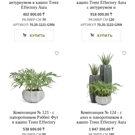
антуриумом в кашпо Treez
кашпо Treez Effectory Aura
Effectory Aura
с антуриумом и
филодендроном
402 800.00 ₸
918 000.00 ₸
РАЗМЕР СМ
70
РАЗМЕР СМ
120
АРТИКУЛ
70.25-1121-GRN
АРТИКУЛ
70.25-1122-GRN
КУПИТЬ
КУПИТЬ
Композиция № 123 - с
Композиция № 124 - с
папоротником Рэббит Фут
алоэ и папоротником в
в кашпо Treez Effectory
кашпо Treez Effectory Aura
Aura
538 600.00 ₸
1 847 300.00 ₸
РАЗМЕР СМ
90
РАЗМЕР СМ
185