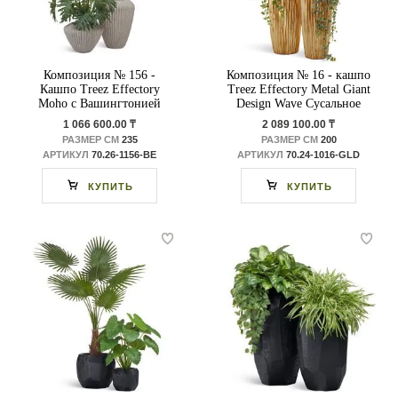
Композиция № 156 -
Композиция № 16 - кашпо
Кашпо Treez Effectory
Treez Effectory Metal Giant
Moho с Вашингтонией
Design Wave Сусальное
Прайм и Филодендроном
золото с плющом
1 066 600.00 ₸
2 089 100.00 ₸
РАЗМЕР СМ
235
РАЗМЕР СМ
200
АРТИКУЛ
70.26-1156-BE
АРТИКУЛ
70.24-1016-GLD
КУПИТЬ
КУПИТЬ