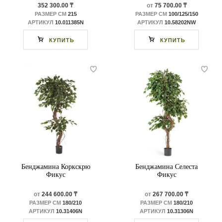
352 300.00 ₸
от
75 700.00 ₸
РАЗМЕР СМ
215
РАЗМЕР СМ
100/125/150
АРТИКУЛ
10.011385N
АРТИКУЛ
10.58202NW
КУПИТЬ
КУПИТЬ
Бенджамина Коркскрю
Бенджамина Селеста
Фикус
Фикус
от
244 600.00 ₸
от
267 700.00 ₸
РАЗМЕР СМ
180/210
РАЗМЕР СМ
180/210
АРТИКУЛ
10.31406N
АРТИКУЛ
10.31306N