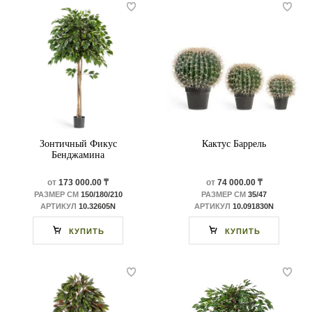
Зонтичный Фикус
Кактус Баррель
Бенджамина
от
173 000.00 ₸
от
74 000.00 ₸
РАЗМЕР СМ
150/180/210
РАЗМЕР СМ
35/47
АРТИКУЛ
10.32605N
АРТИКУЛ
10.091830N
КУПИТЬ
КУПИТЬ