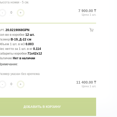
ысота ножки - 5 см.
7 900.00 ₸
-
+
20.0219068GPN
РТ.
ол-во в коробке
12 шт.
Размер
В-19, Д-22 см
бъем 1 шт. в м3
0.003
ес нетто за 1 шт. в кг
0.114
Габариты коробки
71x42x12
Наличие
Нет в наличии
азмер указан без крепежа
11 400.00 ₸
-
+
ДОБАВИТЬ В КОРЗИНУ