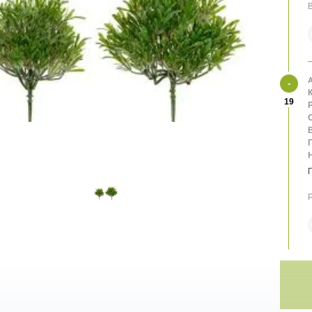
В
А
К
19
О
В
Р