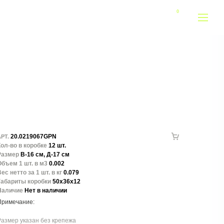
20.0219067GPN
РТ.
ол-во в коробке
12 шт.
Размер
В-16 см, Д-17 см
бъем 1 шт. в м3
0.002
ес нетто за 1 шт. в кг
0.079
Габариты коробки
50x36x12
Наличие
Нет в наличии
азмер указан без крепежа