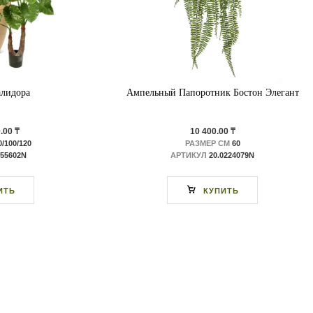
алидора
Ампельный Папоротник Бостон Элегант
.00 ₸
10 400.00 ₸
/100/120
РАЗМЕР СМ
60
.55602N
АРТИКУЛ
20.0224079N
ИТЬ
КУПИТЬ