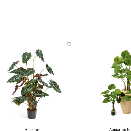
Алоказия
Алоказия К