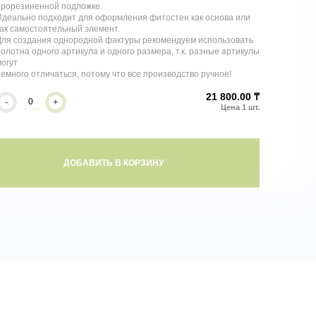
прорезиненной подложке.
Идеально подходит для оформления фитостен как основа или
ак самостоятельный элемент.
Для создания однородной фактуры рекомендуем использовать
олотна одного артикула и одного размера, т.к. разные артикулы
огут
емного отличаться, потому что все производство ручное!
21 800.00 ₸
-
+
ДОБАВИТЬ В КОРЗИНУ