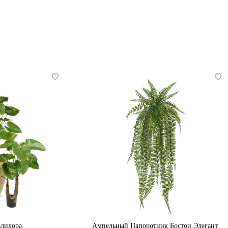
алидора
Ампельный Папоротник Бостон Элегант