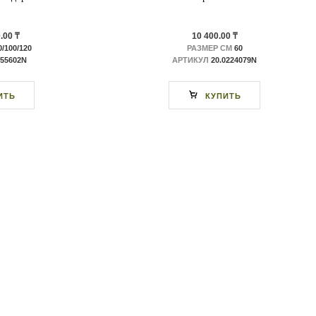
.00 ₸
10 400.00 ₸
/100/120
РАЗМЕР СМ
60
.55602N
АРТИКУЛ
20.0224079N
ИТЬ
КУПИТЬ