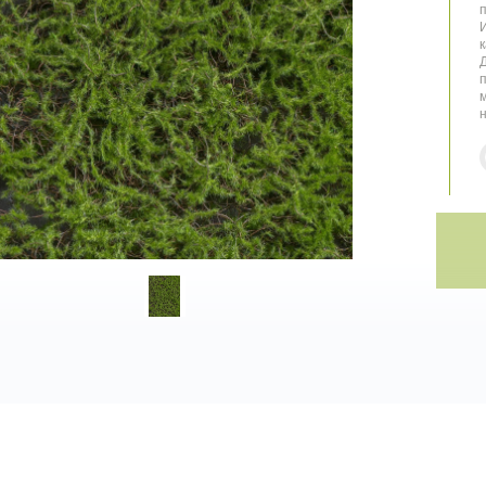
к
п
м
н