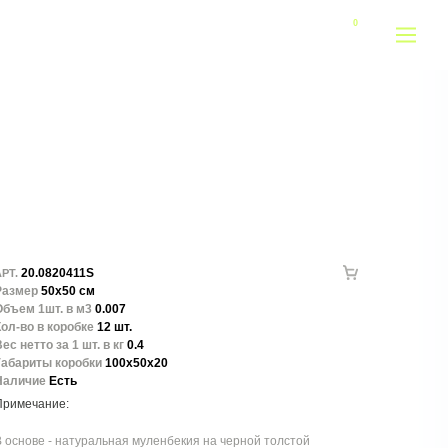
20.0820411S
РТ.
Размер
50х50 см
Объем 1шт. в м3
0.007
ол-во в коробке
12 шт.
ес нетто за 1 шт. в кг
0.4
Габариты коробки
100x50x20
Наличие
Есть
 основе - натуральная муленбекия на черной толстой