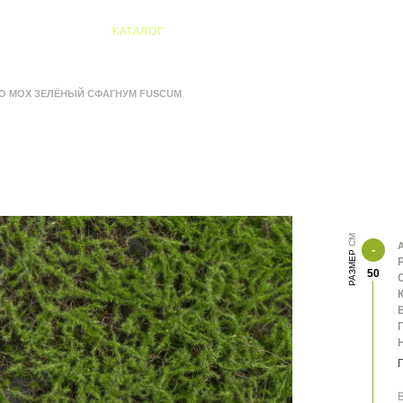
04 Алматы
КАТАЛОГ
О МОХ ЗЕЛЁНЫЙ СФАГНУМ FUSCUM
А
РАЗМЕР
50
К
В
В