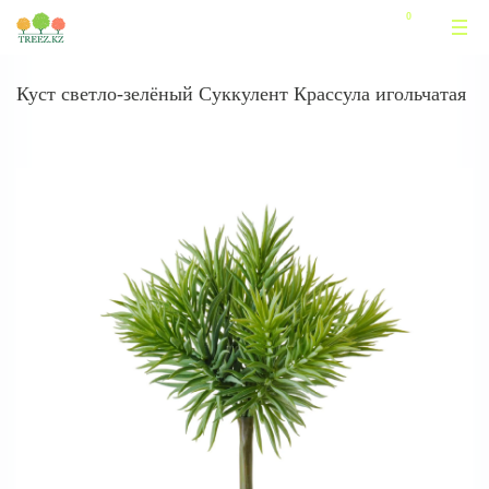
Куст светло-зелёный Суккулент Крассула игольчатая