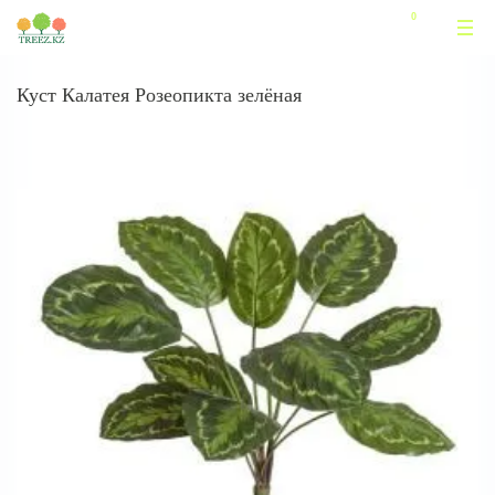
Куст Калатея Розеопикта зелёная