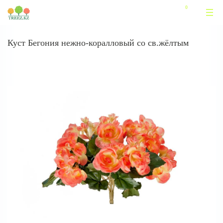
Куст Бегония нежно-коралловый со св.жёлтым