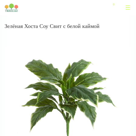
Зелёная Хоста Соу Свит с белой каймой