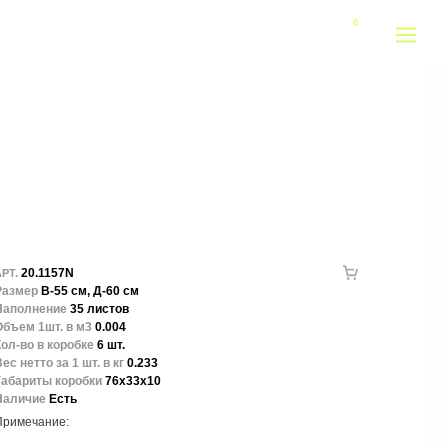
20.1157N
РТ.
Размер
В-55 см, Д-60 см
Наполнение
35 листов
Объем 1шт. в м3
0.004
ол-во в коробке
6 шт.
ес нетто за 1 шт. в кг
0.233
Габариты коробки
76x33x10
Наличие
Есть