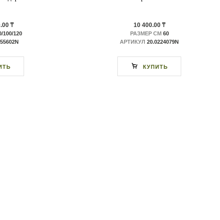
.00 ₸
10 400.00 ₸
/100/120
РАЗМЕР СМ
60
.55602N
АРТИКУЛ
20.0224079N
ИТЬ
КУПИТЬ