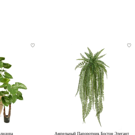
алидора
Ампельный Папоротник Бостон Элегант