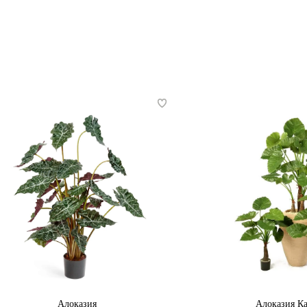
Алоказия
Алоказия К