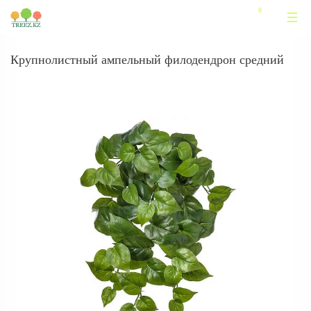
Крупнолистный ампельный филодендрон средний