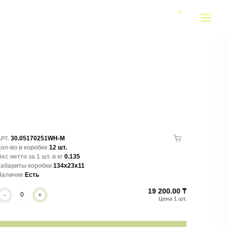
30.05170251WH-M
РТ.
ол-во в коробке
12 шт.
ес нетто за 1 шт. в кг
0.135
Габариты коробки
134x23x11
Наличие
Есть
19 200.00 ₸
-
+