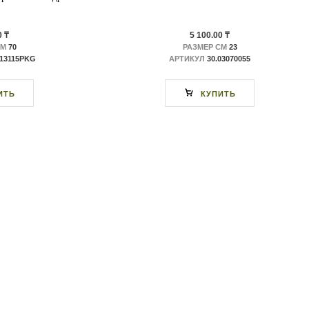
0 ₸
5 100.00 ₸
СМ
70
РАЗМЕР СМ
23
613115PKG
АРТИКУЛ
30.03070055
ИТЬ
КУПИТЬ