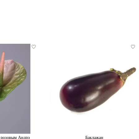
 розовым Андрэ
Баклажан