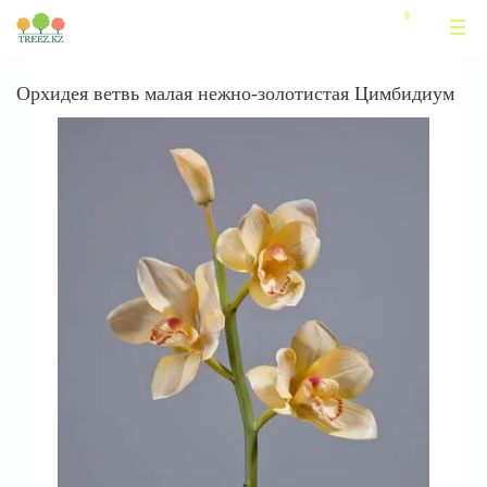
Орхидея ветвь малая нежно-золотистая Цимбидиум