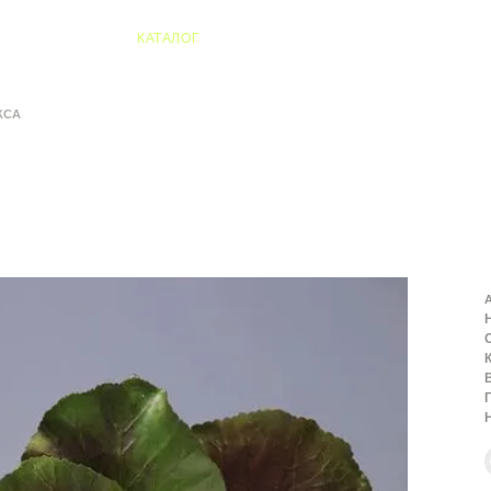
04 Алматы
КАТАЛОГ
КСА
А
К
В