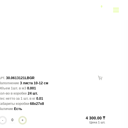
30.0613121LBGR
РТ.
Наполнение
3 листа 10-12 см
Объем 1шт. в м3
0.001
ол-во в коробке
24 шт.
ес нетто за 1 шт. в кг
0.01
Габариты коробки
68x27x8
Наличие
Есть
4 300.00 ₸
-
+