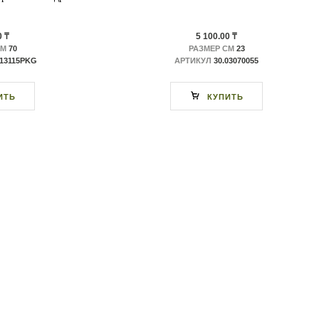
0 ₸
5 100.00 ₸
СМ
70
РАЗМЕР СМ
23
613115PKG
АРТИКУЛ
30.03070055
ИТЬ
КУПИТЬ