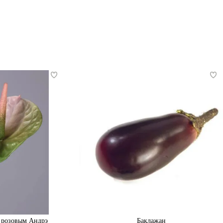
 розовым Андрэ
Баклажан