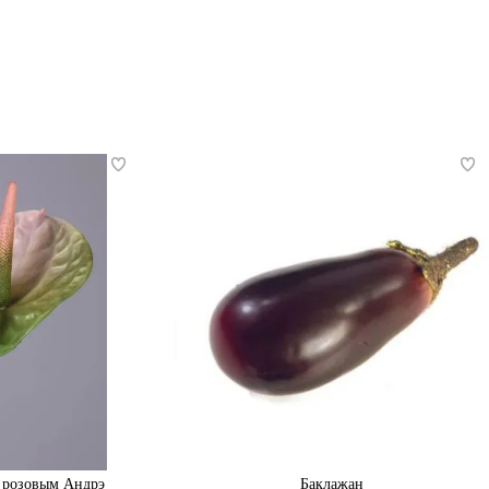
 розовым Андрэ
Баклажан