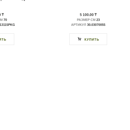
0 ₸
5 100.00 ₸
СМ
70
РАЗМЕР СМ
23
613115PKG
АРТИКУЛ
30.03070055
ИТЬ
КУПИТЬ