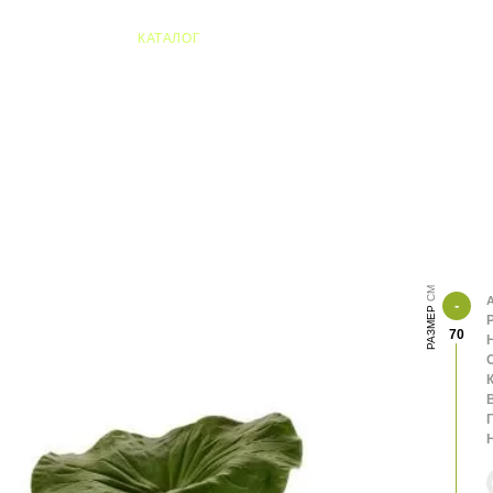
04 Алматы
КАТАЛОГ
А
РАЗМЕР
70
О
К
В