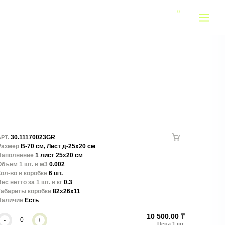
30.11170023GR
РТ.
Размер
В-70 см, Лист д-25х20 см
Наполнение
1 лист 25х20 см
бъем 1 шт. в м3
0.002
ол-во в коробке
6 шт.
ес нетто за 1 шт. в кг
0.3
Габариты коробки
82x26x11
Наличие
Есть
10 500.00 ₸
-
+