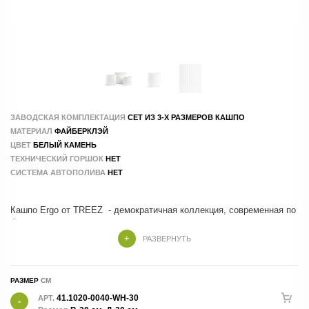
ЗАВОДСКАЯ КОМПЛЕКТАЦИЯ
СЕТ ИЗ 3-Х РАЗМЕРОВ КАШПО
МАТЕРИАЛ
ФAЙБЕРКЛЭЙ
ЦВЕТ
БЕЛЫЙ КАМЕНЬ
ТЕХНИЧЕСКИЙ ГОРШОК
НЕТ
СИСТЕМА АВТОПОЛИВА
НЕТ
Кашпо Ergo от TREEZ - демократичная коллекция, современная по
РАЗВЕРНУТЬ
Кашпо Treez изготовлены из композитных материалов , в составе
которых натуральные и экологичные компоненты. Производство -
100 % ручной труд.
РАЗМЕР
41.1020-0040-WH-30
АРТ.