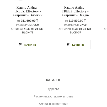
Кашпо Anthra -
Кашпо Anthra -
TREEZ Effectory -
TREEZ Effectory -
Антрацит - Высокий
Антрацит - Design-
Design-многогранник
многогранник
от
311 600.00 ₸
от
119 800.00 ₸
РАЗМЕР СМ
75/90
РАЗМЕР СМ
37/60
АРТИКУЛ
41.33-08-24-133-
АРТИКУЛ
41.33-08-24-134-
А
BLCK-75
BLCK-37
КУПИТЬ
КУПИТЬ
КАТАЛОГ
Деревья
Растения, кусты, мох и трава
Ампельные растения