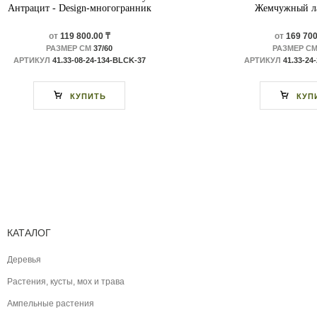
Антрацит - Design-многогранник
Жемчужный ла
от
119 800.00 ₸
от
169 700
РАЗМЕР СМ
37/60
РАЗМЕР С
АРТИКУЛ
41.33-08-24-134-BLCK-37
АРТИКУЛ
41.33-24
КУПИТЬ
КУП
КАТАЛОГ
Деревья
Растения, кусты, мох и трава
Ампельные растения