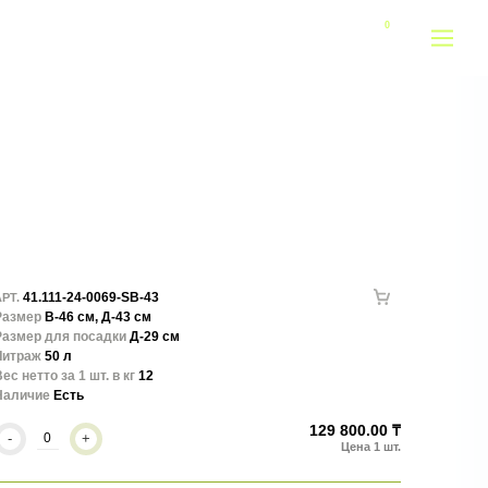
41.111-24-0069-SB-43
РТ.
Размер
В-46 см, Д-43 см
Размер для посадки
Д-29 см
Литраж
50 л
ес нетто за 1 шт. в кг
12
Наличие
Есть
129 800.00 ₸
-
+