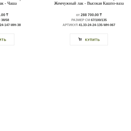
к - Чаша
Жемчужный лак - Высокая Кашпо-ваза
.00 ₸
от
288 700.00 ₸
М
38/58
РАЗМЕР СМ
67/100/135
-24-147-WH-38
АРТИКУЛ
41.33-24-24-135-WH-067
ИТЬ
КУПИТЬ