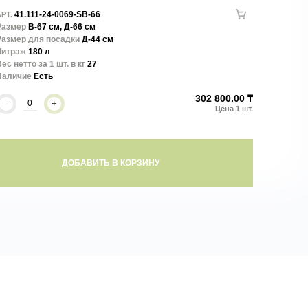
41.111-24-0069-SB-66
РТ.
Размер
В-67 см, Д-66 см
Размер для посадки
Д-44 см
Литраж
180 л
ес нетто за 1 шт. в кг
27
Наличие
Есть
302 800.00 ₸
-
+
ДОБАВИТЬ В КОРЗИНУ