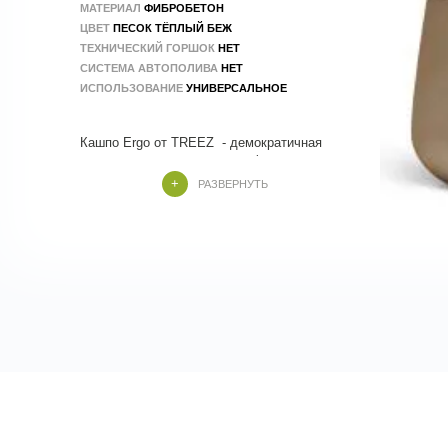
МАТЕРИАЛ
ФИБРОБЕТОН
ЦВЕТ
ПЕСОК ТЁПЛЫЙ БЕЖ
ТЕХНИЧЕСКИЙ ГОРШОК
НЕТ
СИСТЕМА АВТОПОЛИВА
НЕТ
ИСПОЛЬЗОВАНИЕ
УНИВЕРСАЛЬНОЕ
Кашпо Ergo от TREEZ - демократичная
коллекция, современная по форме и стилю
. Кашпо Treez изготовлены из композитных
РАЗВЕРНУТЬ
материалов , в составе которых
натуральные и экологичные компоненты.
Производство - 100 % ручной труд.