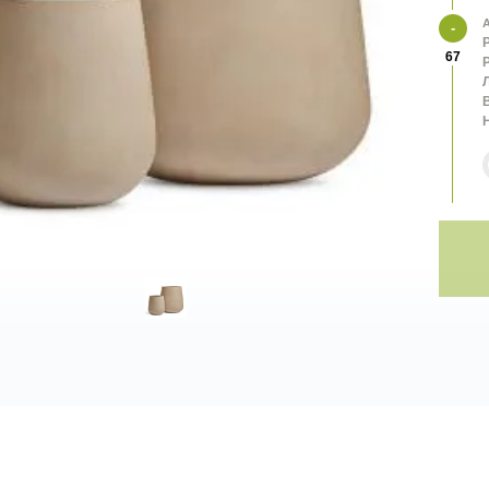
А
67
В