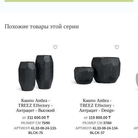
Похожие товары этой серии
Кашпо Anthra -
Кашпо Anthra -
TREEZ Effectory -
TREEZ Effectory -
Антрацит - Высокий
Антрацит - Design-
Design-многогранник
многогранник
от
311 600.00 ₸
от
119 800.00 ₸
РАЗМЕР СМ
75/90
РАЗМЕР СМ
37/60
АРТИКУЛ
41.33-08-24-133-
АРТИКУЛ
41.33-08-24-134-
А
BLCK-75
BLCK-37