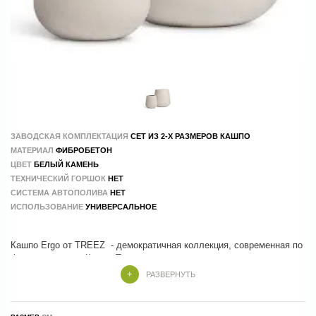
ЗАВОДСКАЯ КОМПЛЕКТАЦИЯ
СЕТ ИЗ 2-Х РАЗМЕРОВ КАШПО
МАТЕРИАЛ
ФИБРОБЕТОН
ЦВЕТ
БЕЛЫЙ КАМЕНЬ
ТЕХНИЧЕСКИЙ ГОРШОК
НЕТ
СИСТЕМА АВТОПОЛИВА
НЕТ
ИСПОЛЬЗОВАНИЕ
УНИВЕРСАЛЬНОЕ
Кашпо Ergo от TREEZ - демократичная коллекция, современная по
форме и стилю . Кашпо Treez изготовлены из композитных
материалов , в составе которых натуральные и экологичные
РАЗВЕРНУТЬ
компоненты. Производство - 100 % ручной труд.