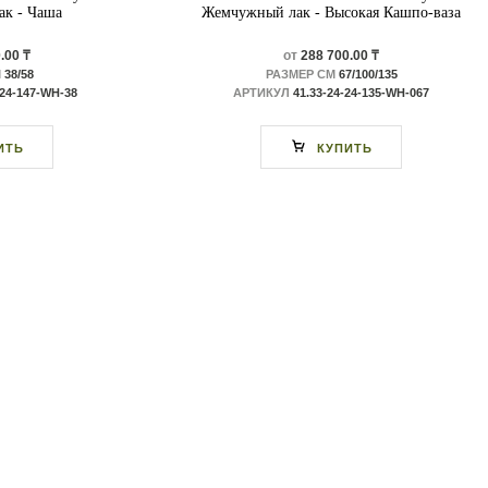
к - Чаша
Жемчужный лак - Высокая Кашпо-ваза
.00 ₸
от
288 700.00 ₸
М
38/58
РАЗМЕР СМ
67/100/135
-24-147-WH-38
АРТИКУЛ
41.33-24-24-135-WH-067
ИТЬ
КУПИТЬ