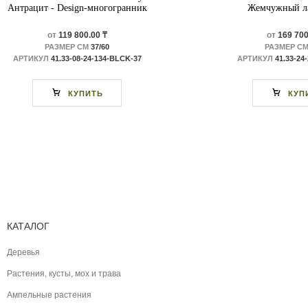
Антрацит - Design-многогранник
Жемчужный ла
от
119 800.00 ₸
от
169 700
РАЗМЕР СМ
37/60
РАЗМЕР С
АРТИКУЛ
41.33-08-24-134-BLCK-37
АРТИКУЛ
41.33-24
КУПИТЬ
КУП
КАТАЛОГ
Деревья
Растения, кусты, мох и трава
Ампельные растения