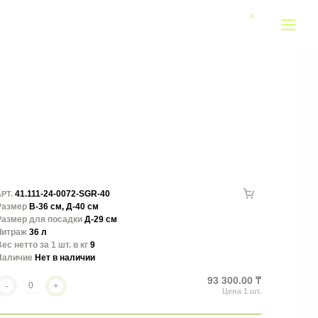
41.111-24-0072-SGR-40
РТ.
Размер
В-36 см, Д-40 см
Размер для посадки
Д-29 см
Литраж
36 л
ес нетто за 1 шт. в кг
9
Наличие
Нет в наличии
93 300.00 ₸
-
+