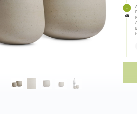
А
48
В