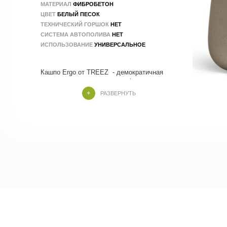
МАТЕРИАЛ
ФИБРОБЕТОН
ЦВЕТ
БЕЛЫЙ ПЕСОК
ТЕХНИЧЕСКИЙ ГОРШОК
НЕТ
СИСТЕМА АВТОПОЛИВА
НЕТ
ИСПОЛЬЗОВАНИЕ
УНИВЕРСАЛЬНОЕ
Кашпо Ergo от TREEZ - демократичная
коллекция, современная по форме и стилю
РАЗВЕРНУТЬ
Кашпо Treez изготовлены из композитных
материалов , в составе которых
натуральные и экологичные компоненты.
Производство - 100 % ручной труд.