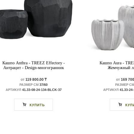
Кашпо Anthra - TREEZ Effectory -
Кашпо Aura - TREE
Антрацит - Design-многогранник
Жемчужный ла
от
119 800.00 ₸
от
169 700
РАЗМЕР СМ
37/60
РАЗМЕР С
АРТИКУЛ
41.33-08-24-134-BLCK-37
АРТИКУЛ
41.33-24
КУПИТЬ
КУП