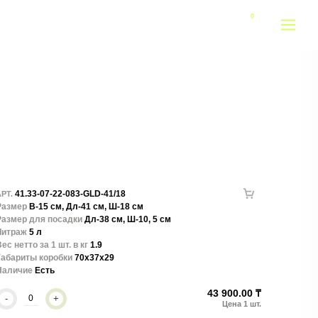
41.33-07-22-083-GLD-41/18
РТ.
Размер
В-15 см, Дл-41 см, Ш-18 см
Размер для посадки
Дл-38 см, Ш-10, 5 см
Литраж
5 л
ес нетто за 1 шт. в кг
1.9
Габариты коробки
70x37x29
Наличие
Есть
43 900.00 ₸
-
+