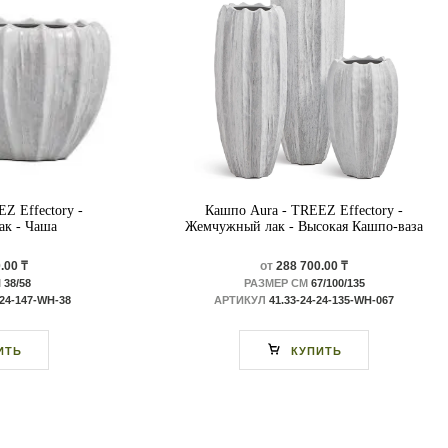
Z Effectory -
Кашпо Aura - TREEZ Effectory -
к - Чаша
Жемчужный лак - Высокая Кашпо-ваза
.00 ₸
от
288 700.00 ₸
М
38/58
РАЗМЕР СМ
67/100/135
-24-147-WH-38
АРТИКУЛ
41.33-24-24-135-WH-067
ИТЬ
КУПИТЬ