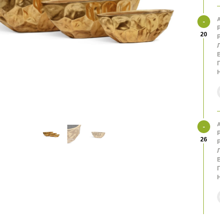
А
20
В
А
26
В