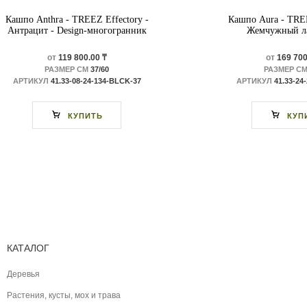
Кашпо Anthra - TREEZ Effectory -
Кашпо Aura - TREE
Антрацит - Design-многогранник
Жемчужный ла
от
119 800.00 ₸
от
169 700
РАЗМЕР СМ
37/60
РАЗМЕР С
АРТИКУЛ
41.33-08-24-134-BLCK-37
АРТИКУЛ
41.33-24
КУПИТЬ
КУП
КАТАЛОГ
Деревья
Растения, кусты, мох и трава