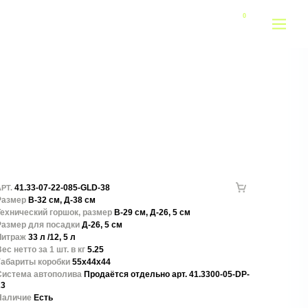
41.33-07-22-085-GLD-38
РТ.
Размер
В-32 см, Д-38 см
Технический горшок, размер
В-29 см, Д-26, 5 см
Размер для посадки
Д-26, 5 см
Литраж
33 л /12, 5 л
ес нетто за 1 шт. в кг
5.25
Габариты коробки
55x44x44
Система автополива
Продаётся отдельно арт. 41.3300-05-DP-
23
Наличие
Есть