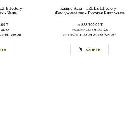
Z Effectory -
Кашпо Aura - TREEZ Effectory -
к - Чаша
Жемчужный лак - Высокая Кашпо-ваза
.00 ₸
от
288 700.00 ₸
М
38/58
РАЗМЕР СМ
67/100/135
-24-147-WH-38
АРТИКУЛ
41.33-24-24-135-WH-067
ИТЬ
КУПИТЬ