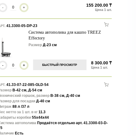
155 200.00 ₸
-
+
41.3300-05-DP-23
РТ.
Система автополива для кашпо TREEZ
Effectory
Размер
Д-23 см
8 300.00 ₸
-
+
БЫСТРЫЙ ПРОСМОТР
41.33-07-22-085-GLD-54
РТ.
Размер
В-42 см, Д-54 см
Технический горшок, размер
В-38 см, Д-40 см
Размер для посадки
Д-40 см
Литраж
88 л /37 л
ес нетто за 1 шт. в кг
11.3
Габариты коробки
55x44x44
Система автополива
Продаётся отдельно арт. 41.3300-03-D-
35
Наличие
Есть