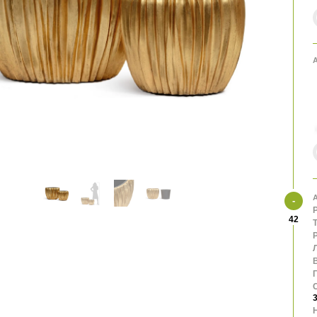
А
А
42
В