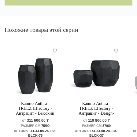
Похожие товары этой серии
Кашпо Anthra -
Кашпо Anthra -
TREEZ Effectory -
TREEZ Effectory -
Антрацит - Высокий
Антрацит - Design-
Design-многогранник
многогранник
от
311 600.00 ₸
от
119 800.00 ₸
РАЗМЕР СМ
75/90
РАЗМЕР СМ
37/60
АРТИКУЛ
41.33-08-24-133-
АРТИКУЛ
41.33-08-24-134-
А
BLCK-75
BLCK-37