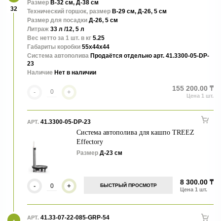
Кашпо Metal - элегантные, эффектные и стильные. Дополнят
Размер
В-32 см, Д-38 см
32
любые интерьеры.
Технический горшок, размер
В-29 см, Д-26, 5 см
Размер для посадки
Д-26, 5 см
Литраж
33 л /12, 5 л
Вес нетто за 1 шт. в кг
5.25
Габариты коробки
55x44x44
Система автополива
Продаётся отдельно арт. 41.3300-05-DP-
23
Наличие
Нет в наличии
155 200.00 ₸
-
+
41.3300-05-DP-23
АРТ.
Система автополива для кашпо TREEZ
Effectory
Размер
Д-23 см
8 300.00 ₸
-
+
БЫСТРЫЙ ПРОСМОТР
41.33-07-22-085-GRP-54
АРТ.