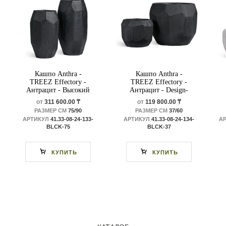
Кашпо Anthra -
Кашпо Anthra -
TREEZ Effectory -
TREEZ Effectory -
Антрацит - Высокий
Антрацит - Design-
Design-многогранник
многогранник
от
311 600.00 ₸
от
119 800.00 ₸
РАЗМЕР СМ
75/90
РАЗМЕР СМ
37/60
АРТИКУЛ
41.33-08-24-133-
АРТИКУЛ
41.33-08-24-134-
А
BLCK-75
BLCK-37
КУПИТЬ
КУПИТЬ