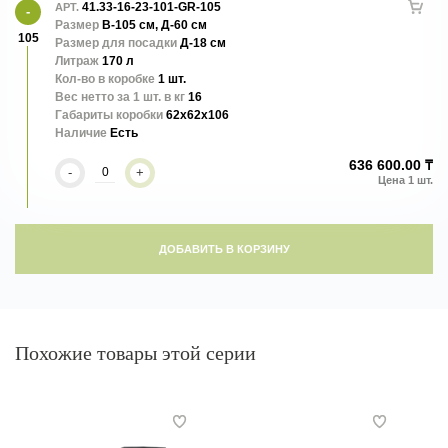
41.33-16-23-101-GR-105
АРТ.
Dune - кашпо, которое выглядит космически. Линии, расположенные
Размер
В-105 см, Д-60 см
105
по всей поверхности как волны барханов
Размер для посадки
Д-18 см
Литраж
170 л
Кол-во в коробке
1 шт.
Вес нетто за 1 шт. в кг
16
Габариты коробки
62x62x106
Наличие
Есть
636 600.00 ₸
-
+
ДОБАВИТЬ В КОРЗИНУ
Похожие товары этой серии