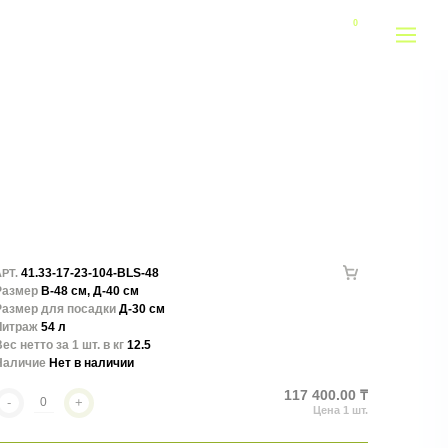
41.33-17-23-104-BLS-48
РТ.
Размер
В-48 см, Д-40 см
Размер для посадки
Д-30 см
Литраж
54 л
ес нетто за 1 шт. в кг
12.5
Наличие
Нет в наличии
117 400.00 ₸
-
+