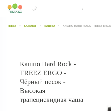
+7 707 505 4041 Астана
/
+7 707 303 26
TREEZ
КАТАЛОГ
КАШПО
КАШПО HARD ROCK - TREEZ ERG
Кашпо Hard Rock -
TREEZ ERGO -
Чёрный песок -
Высокая
трапециевидная чаша