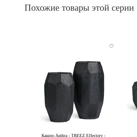
для садового дизайна, веранд и террас или
Похожие товары этой серии
Эти кашпо выдерживают низкие
температуры. При использовании на улице
нужно просверлить в кашпо отверстия.
Кашпо Anthra - TREEZ Effectory -