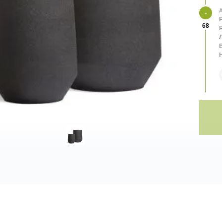
А
68
В