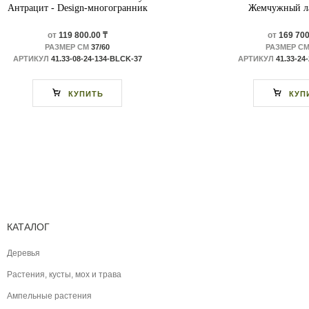
Антрацит - Design-многогранник
Жемчужный ла
от
119 800.00 ₸
от
169 700
РАЗМЕР СМ
37/60
РАЗМЕР С
АРТИКУЛ
41.33-08-24-134-BLCK-37
АРТИКУЛ
41.33-24
КУПИТЬ
КУП
КАТАЛОГ
Деревья
Растения, кусты, мох и трава
Ампельные растения