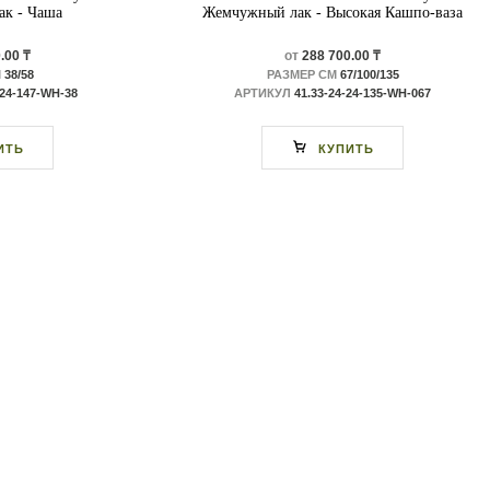
к - Чаша
Жемчужный лак - Высокая Кашпо-ваза
.00 ₸
от
288 700.00 ₸
М
38/58
РАЗМЕР СМ
67/100/135
-24-147-WH-38
АРТИКУЛ
41.33-24-24-135-WH-067
ИТЬ
КУПИТЬ