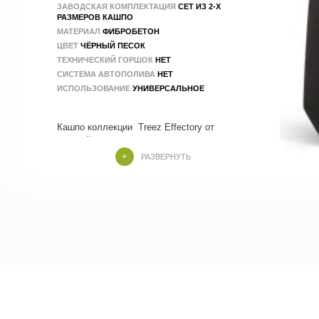
ЗАВОДСКАЯ КОМПЛЕКТАЦИЯ
СЕТ ИЗ 2-Х
РАЗМЕРОВ КАШПО
МАТЕРИАЛ
ФИБРОБЕТОН
ЦВЕТ
ЧЁРНЫЙ ПЕСОК
ТЕХНИЧЕСКИЙ ГОРШОК
НЕТ
СИСТЕМА АВТОПОЛИВА
НЕТ
ИСПОЛЬЗОВАНИЕ
УНИВЕРСАЛЬНОЕ
Кашпо коллекции Treez Effectory от
бельгийских специалистов, которые учли
все тренды и особенности современного
РАЗВЕРНУТЬ
Кашпо Treez Effectory изготовлены из
композитных материалов , в составе
которых натуральные и экологичные
компоненты. Производство - 100 % ручной
Серия Hard Rock это премиальность и
Кашпо TREEZ Ergo можно использовать