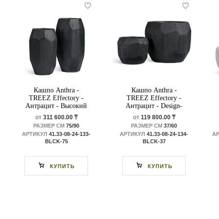
Кашпо Anthra -
Кашпо Anthra -
TREEZ Effectory -
TREEZ Effectory -
Антрацит - Высокий
Антрацит - Design-
Design-многогранник
многогранник
от
311 600.00 ₸
от
119 800.00 ₸
РАЗМЕР СМ
75/90
РАЗМЕР СМ
37/60
АРТИКУЛ
41.33-08-24-133-
АРТИКУЛ
41.33-08-24-134-
А
BLCK-75
BLCK-37
КУПИТЬ
КУПИТЬ