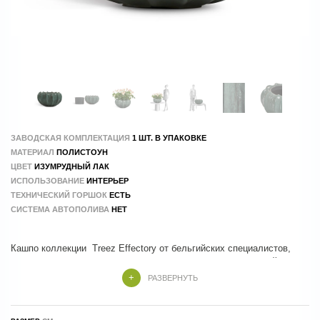
ЗАВОДСКАЯ КОМПЛЕКТАЦИЯ
1 ШТ. В УПАКОВКЕ
МАТЕРИАЛ
ПОЛИСТОУН
ЦВЕТ
ИЗУМРУДНЫЙ ЛАК
ИСПОЛЬЗОВАНИЕ
ИНТЕРЬЕР
ТЕХНИЧЕСКИЙ ГОРШОК
ЕСТЬ
СИСТЕМА АВТОПОЛИВА
НЕТ
Кашпо коллекции Treez Effectory от бельгийских специалистов,
которые учли все тренды и особенности современного дизайна
интерьера и экстерьера. Кашпо коллекции Savage Garden
РАЗВЕРНУТЬ
изготовлены из металла и покрыты лаковой эмалью с трендовыми
узорами и металлизированными украшениями рисунка. Все кашпо
производятся на 100 % ручным трудом.