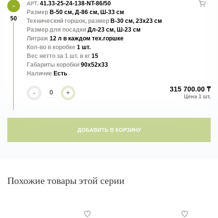
своей прочностью и устойчивостью к гниению.
41.33-25-24-138-NT-86/50
АРТ.
Размер
В-50 см, Д-86 см, Ш-33 см
50
Технический горшок, размер
В-30 см, 23х23 см
Каждое изделие полностью выполнено вручную, что гарантирует
Размер для посадки
Дл-23 см, Ш-23 см
высокое качество и уникальность.
Литраж
12 л в каждом тех.горшке
Кол-во в коробке
1 шт.
Вес нетто за 1 шт. в кг
15
Габариты коробки
90x52x33
Наличие
Есть
315 700.00 ₸
-
+
ДОБАВИТЬ В КОРЗИНУ
Похожие товары этой серии