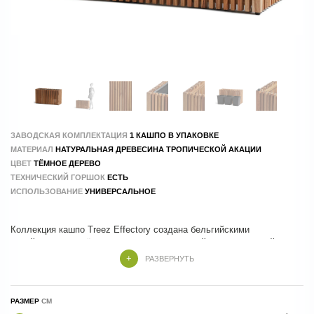
ЗАВОДСКАЯ КОМПЛЕКТАЦИЯ
1 КАШПО В УПАКОВКЕ
МАТЕРИАЛ
НАТУРАЛЬНАЯ ДРЕВЕСИНА ТРОПИЧЕСКОЙ АКАЦИИ
ЦВЕТ
ТЁМНОЕ ДЕРЕВО
ТЕХНИЧЕСКИЙ ГОРШОК
ЕСТЬ
ИСПОЛЬЗОВАНИЕ
УНИВЕРСАЛЬНОЕ
Коллекция кашпо Treez Effectory создана бельгийскими
дизайнерами с учётом актуальных тенденций и особенностей
современного оформления интерьеров и экстерьеров.
РАЗВЕРНУТЬ
Кашпо серии Timberline от Treez Effectory изготавливаются из
РАЗМЕР
натуральной древесины тропической акации, которая славится