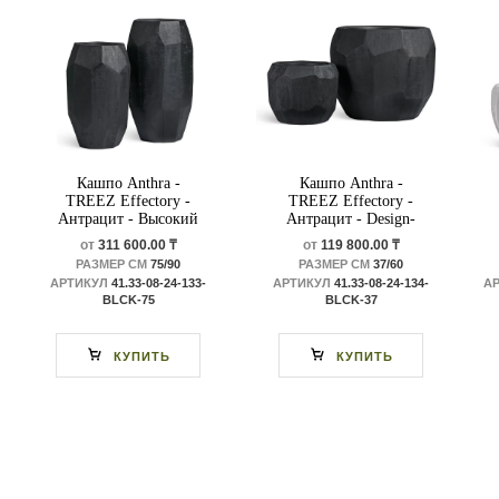
Кашпо Anthra -
Кашпо Anthra -
TREEZ Effectory -
TREEZ Effectory -
Антрацит - Высокий
Антрацит - Design-
Design-многогранник
многогранник
от
311 600.00 ₸
от
119 800.00 ₸
РАЗМЕР СМ
75/90
РАЗМЕР СМ
37/60
АРТИКУЛ
41.33-08-24-133-
АРТИКУЛ
41.33-08-24-134-
А
BLCK-75
BLCK-37
КУПИТЬ
КУПИТЬ