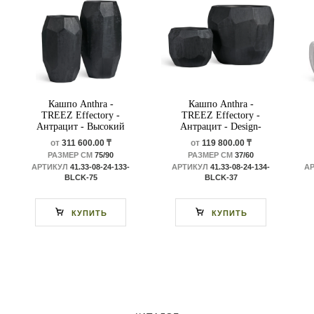
Кашпо Anthra -
Кашпо Anthra -
TREEZ Effectory -
TREEZ Effectory -
Антрацит - Высокий
Антрацит - Design-
Design-многогранник
многогранник
от
311 600.00 ₸
от
119 800.00 ₸
РАЗМЕР СМ
75/90
РАЗМЕР СМ
37/60
АРТИКУЛ
41.33-08-24-133-
АРТИКУЛ
41.33-08-24-134-
А
BLCK-75
BLCK-37
КУПИТЬ
КУПИТЬ