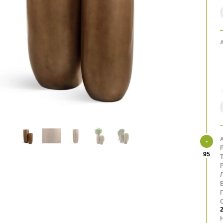
А
А
95
В