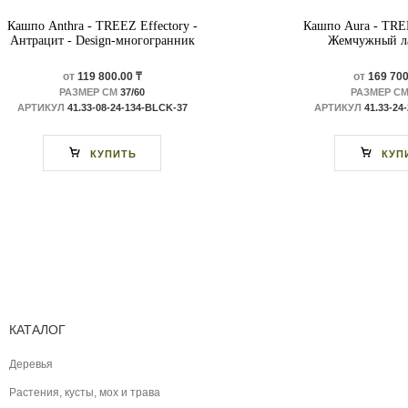
Кашпо Anthra - TREEZ Effectory -
Кашпо Aura - TREE
Антрацит - Design-многогранник
Жемчужный ла
от
119 800.00 ₸
от
169 700
РАЗМЕР СМ
37/60
РАЗМЕР С
АРТИКУЛ
41.33-08-24-134-BLCK-37
АРТИКУЛ
41.33-24
КУПИТЬ
КУП
КАТАЛОГ
Деревья
Растения, кусты, мох и трава