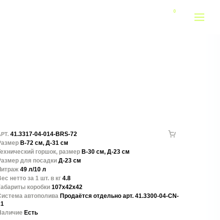
41.3317-04-014-BRS-72
РТ.
Размер
В-72 см, Д-31 см
Технический горшок, размер
В-30 см, Д-23 см
Размер для посадки
Д-23 см
Литраж
49 л/10 л
ес нетто за 1 шт. в кг
4.8
Габариты коробки
107x42x42
Система автополива
Продаётся отдельно арт. 41.3300-04-CN-
21
Наличие
Есть