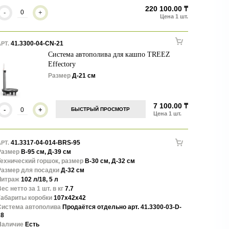
220 100.00 ₸
-
+
41.3300-04-CN-21
РТ.
Система автополива для кашпо TREEZ
Effectory
Размер
Д-21 см
7 100.00 ₸
-
+
БЫСТРЫЙ ПРОСМОТР
41.3317-04-014-BRS-95
РТ.
Размер
В-95 см, Д-39 см
Технический горшок, размер
В-30 см, Д-32 см
Размер для посадки
Д-32 см
Литраж
102 л/18, 5 л
ес нетто за 1 шт. в кг
7.7
Габариты коробки
107x42x42
Система автополива
Продаётся отдельно арт. 41.3300-03-D-
28
Наличие
Есть