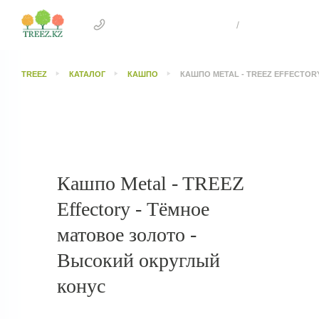
+7 707 505 4041 Астана
/
+7 707 303 26
TREEZ
КАТАЛОГ
КАШПО
КАШПО METAL - TREEZ EFFECTO
Кашпо Metal - TREEZ
Effectory - Тёмное
матовое золото -
Высокий округлый
конус