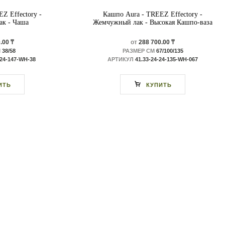
Z Effectory -
Кашпо Aura - TREEZ Effectory -
к - Чаша
Жемчужный лак - Высокая Кашпо-ваза
.00 ₸
от
288 700.00 ₸
М
38/58
РАЗМЕР СМ
67/100/135
-24-147-WH-38
АРТИКУЛ
41.33-24-24-135-WH-067
ИТЬ
КУПИТЬ