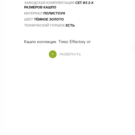
ЗАВОДСКАЯ КОМПЛЕКТАЦИЯ
СЕТ ИЗ 2-Х
РАЗМЕРОВ КАШПО
МАТЕРИАЛ
ПОЛИСТОУН
ЦВЕТ
ТЁМНОЕ ЗОЛОТО
ТЕХНИЧЕСКИЙ ГОРШОК
ЕСТЬ
Кашпо коллекции Treez Effectory от
бельгийских специалистов, которые учли
все тренды и особенности современного
РАЗВЕРНУТЬ
Кашпо Treez Effectory изготовлены из
композитных материалов , в составе
которых натуральные и экологичные
компоненты. Производство - 100 % ручной
Кашпо Metal - элегантные, эффектные и
стильные. Дополнят любые интерьеры.