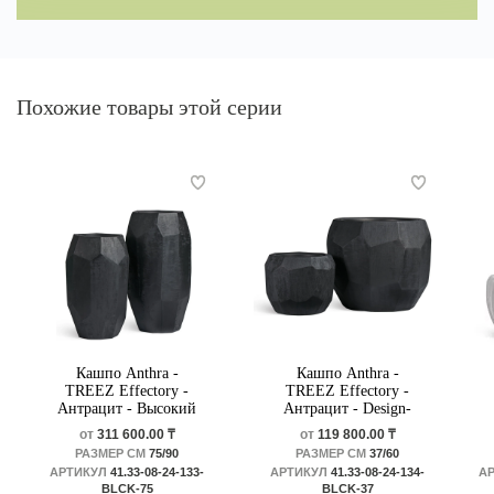
Похожие товары этой серии
Кашпо Anthra -
Кашпо Anthra -
TREEZ Effectory -
TREEZ Effectory -
Антрацит - Высокий
Антрацит - Design-
Design-многогранник
многогранник
от
311 600.00 ₸
от
119 800.00 ₸
РАЗМЕР СМ
75/90
РАЗМЕР СМ
37/60
АРТИКУЛ
41.33-08-24-133-
АРТИКУЛ
41.33-08-24-134-
А
BLCK-75
BLCK-37