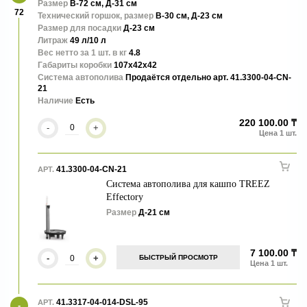
Кашпо Metal - элегантные, эффектные и стильные. Дополнят
Размер
В-72 см, Д-31 см
72
любые интерьеры.
Технический горшок, размер
В-30 см, Д-23 см
Размер для посадки
Д-23 см
Литраж
49 л/10 л
Вес нетто за 1 шт. в кг
4.8
Габариты коробки
107x42x42
Система автополива
Продаётся отдельно арт. 41.3300-04-CN-
21
Наличие
Есть
220 100.00 ₸
-
+
41.3300-04-CN-21
АРТ.
Система автополива для кашпо TREEZ
Effectory
Размер
Д-21 см
7 100.00 ₸
-
+
БЫСТРЫЙ ПРОСМОТР
41.3317-04-014-DSL-95
АРТ.