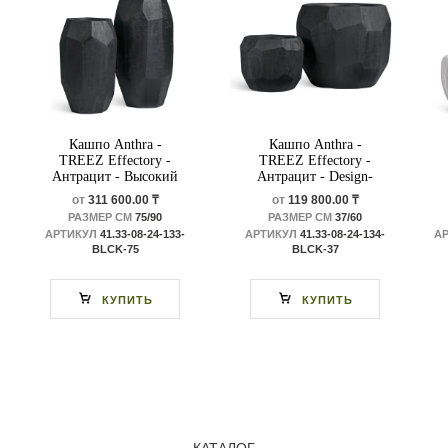
Кашпо Anthra -
Кашпо Anthra -
TREEZ Effectory -
TREEZ Effectory -
Антрацит - Высокий
Антрацит - Design-
Design-многогранник
многогранник
от
311 600.00 ₸
от
119 800.00 ₸
РАЗМЕР СМ
75/90
РАЗМЕР СМ
37/60
АРТИКУЛ
41.33-08-24-133-
АРТИКУЛ
41.33-08-24-134-
А
BLCK-75
BLCK-37
КУПИТЬ
КУПИТЬ