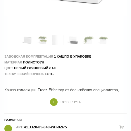
ЗАВОДСКАЯ КОМПЛЕКТАЦИЯ
1 КАШПО В УПАКОВКЕ
МАТЕРИАЛ
ПОЛИСТОУН
ЦВЕТ
БЕЛЫЙ ГЛЯНЦЕВЫЙ ЛАК
ТЕХНИЧЕСКИЙ ГОРШОК
ЕСТЬ
Кашпо коллекции Treez Effectory от бельгийских специалистов,
которые учли все тренды и особенности современного дизайна
РАЗВЕРНУТЬ
Кашпо Treez Effectory изготовлены из композитных материалов , в
составе которых натуральные и экологичные компоненты.
РАЗМЕР
Производство - 100 % ручной труд.
41.3320-05-040-WH-92/75
АРТ.