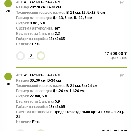
41.3321-01-064-GR-20
АРТ.
Stone – фактура и текстура неотличимая от натурального камня.
Размер
20х20 см, В-20 см
20
Технический горшок, размер
В-14 см, 13, 5х13, 5 см
Размер для посадки
Дл-13, 5 см, Ш-13, 5 см
Литраж
8 л/1, 5 л
Система автополива
Нет
Вес нетто за 1 шт. в кг
2.2
Габариты коробки
43x43x65
Наличие
Есть
47 500.00 ₸
-
+
41.3321-01-064-GR-30
АРТ.
Размер
30х30 см, В-30 см
30
Технический горшок, размер
В-21 см, 24х24 см
Размер для посадки
Дл-24 см, Ш-24 см
Литраж
27 л/8, 5 л
Вес нетто за 1 шт. в кг
5.9
Габариты коробки
43x43x65
Система автополива
Продаётся отдельно арт. 41.3300-01-SQ-
21
Наличие
Есть