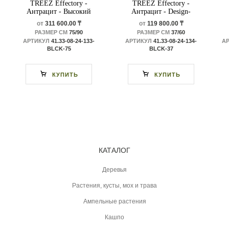
TREEZ Effectory -
TREEZ Effectory -
Антрацит - Высокий
Антрацит - Design-
Design-многогранник
многогранник
от
311 600.00 ₸
от
119 800.00 ₸
РАЗМЕР СМ
75/90
РАЗМЕР СМ
37/60
АРТИКУЛ
41.33-08-24-133-
АРТИКУЛ
41.33-08-24-134-
А
BLCK-75
BLCK-37
КУПИТЬ
КУПИТЬ
КАТАЛОГ
Деревья
Растения, кусты, мох и трава
Ампельные растения
Кашпо