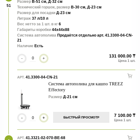
Размер
В-51 см, Д-32 см
51
Технический горшок, размер
В-30 см, Д-23 см
Размер для посадки
Д-23 см
Литраж
37 л/10 л
Вес нетто за 1 шт. в кг
6
Габариты коробки
44x44x88
Система автополива
Продаётся отдельно арт. 41.3300-04-CN-
21
Наличие
Есть
131 000.00 ₸
-
+
41.3300-04-CN-21
АРТ.
Система автополива для кашпо TREEZ
Effectory
Размер
Д-21 см
7 100.00 ₸
-
+
БЫСТРЫЙ ПРОСМОТР
41.3321-02-070-BE-68
АРТ.