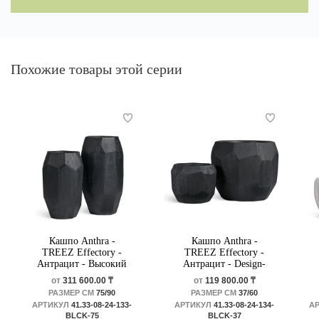
Похожие товары этой серии
Кашпо Anthra -
Кашпо Anthra -
TREEZ Effectory -
TREEZ Effectory -
Антрацит - Высокий
Антрацит - Design-
Design-многогранник
многогранник
от
311 600.00 ₸
от
119 800.00 ₸
РАЗМЕР СМ
75/90
РАЗМЕР СМ
37/60
АРТИКУЛ
41.33-08-24-133-
АРТИКУЛ
41.33-08-24-134-
А
BLCK-75
BLCK-37