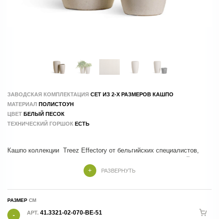
ЗАВОДСКАЯ КОМПЛЕКТАЦИЯ
СЕТ ИЗ 2-Х РАЗМЕРОВ КАШПО
МАТЕРИАЛ
ПОЛИСТОУН
ЦВЕТ
БЕЛЫЙ ПЕСОК
ТЕХНИЧЕСКИЙ ГОРШОК
ЕСТЬ
Кашпо коллекции Treez Effectory от бельгийских специалистов,
которые учли все тренды и особенности современного дизайна
РАЗВЕРНУТЬ
Кашпо Treez Effectory изготовлены из композитных материалов , в
составе которых натуральные и экологичные компоненты.
РАЗМЕР
Производство - 100 % ручной труд.
41.3321-02-070-BE-51
АРТ.