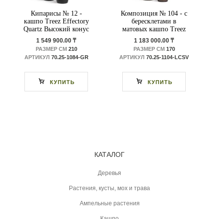
Кипарисы № 12 -
Композиция № 104 - с
кашпо Treez Effectory
бересклетами в
Quartz Высокий конус
матовых кашпо Treez
Design
Effectory Metal
1 549 900.00 ₸
1 183 000.00 ₸
РАЗМЕР СМ
210
РАЗМЕР СМ
170
АРТИКУЛ
70.25-1084-GR
АРТИКУЛ
70.25-1104-LСSV
КУПИТЬ
КУПИТЬ
КАТАЛОГ
Деревья
Растения, кусты, мох и трава
Ампельные растения
Кашпо