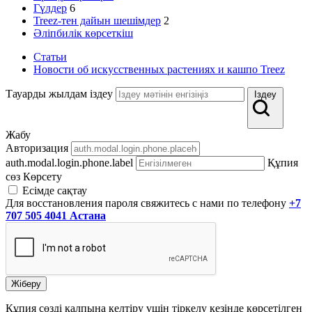
Гүлдер
6
Treez-тен дайын шешімдер
2
Әліпбилік көрсеткіш
Статьи
Новости об искусственных растениях и кашпо Treez
Тауарды жылдам іздеу
Іздеу
Жабу
Авторизация
auth.modal.login.phone.label
Құпия
сөз
Көрсету
Есімде сақтау
Для восстановления пароля свяжитесь с нами по телефону
+7
707 505 4041 Астана
Жіберу
Құпия сөзді қалпына келтіру үшін тіркелу кезінде көрсетілген