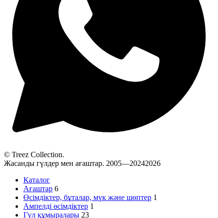
© Treez Collection.
Жасанды гүлдер мен ағаштар. 2005—20242026
Каталог
Ағаштар
6
Өсімдіктер, бұталар, мүк және шөптер
1
Ампелді өсімдіктер
1
Гүл құмыралары
23