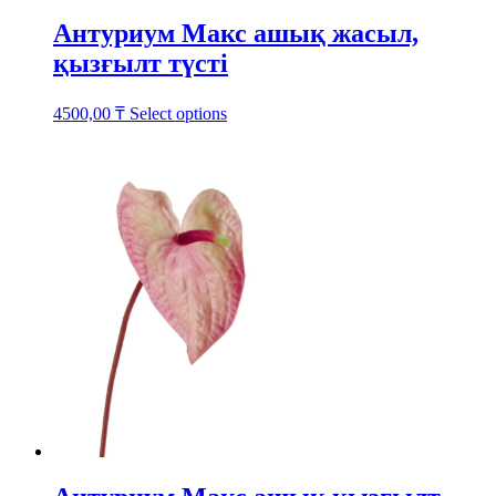
Антуриум Макс ашық жасыл,
қызғылт түсті
This
4500,00
₸
Select options
product
has
multiple
variants.
The
options
may
be
chosen
on
the
product
page