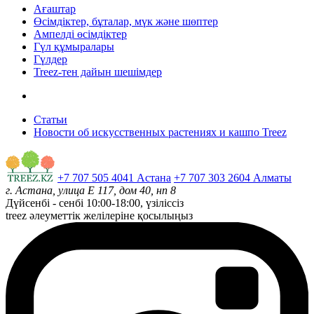
Ағаштар
Өсімдіктер, бұталар, мүк және шөптер
Ампелді өсімдіктер
Гүл құмыралары
Гүлдер
Treez-тен дайын шешімдер
Статьи
Новости об искусственных растениях и кашпо Treez
+7 707 505 4041 Астана
+7 707 303 2604 Алматы
г. Астана, улица Е 117, дом 40, нп 8
Дүйсенбі - сенбі
10:00-18:00, үзіліссіз
treez әлеуметтік желілеріне қосылыңыз