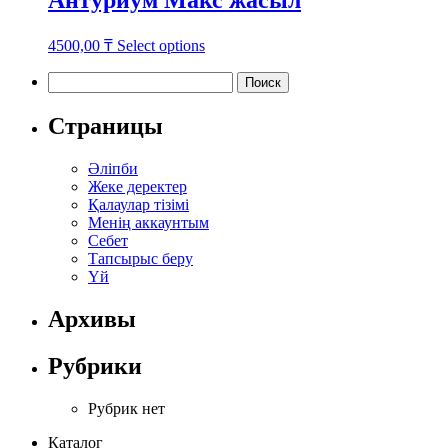
Антуриум Макс жасыл
This
4500,00
₸
Select options
product
has
Найти:
multiple
variants.
Страницы
The
options
Әліпби
may
Жеке деректер
be
Қалаулар тізімі
chosen
Менің аккаунтым
on
Себет
the
Тапсырыс беру
product
Үй
page
Архивы
Рубрики
Рубрик нет
Каталог