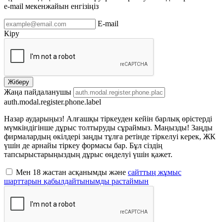
e-mail мекенжайын енгізіңіз
E-mail
Кіру
Жіберу
Жаңа пайдаланушы
auth.modal.register.phone.label
Назар аударыңыз! Алғашқы тіркеуден кейін барлық өрістерді
мүмкіндігінше дұрыс толтыруды сұраймыз. Маңызды! Заңды
фирмалардың өкілдері заңды тұлға ретінде тіркелуі керек, ЖК
үшін де арнайы тіркеу формасы бар. Бұл сіздің
тапсырыстарыңыздың дұрыс өңделуі үшін қажет.
Мен 18 жастан асқанымды және
сайттың жұмыс
шарттарын қабылдайтынымды растаймын