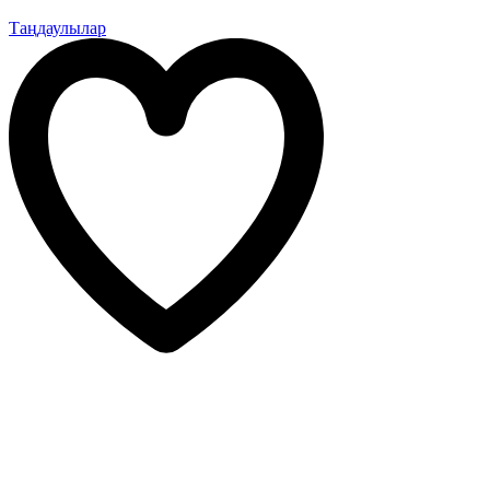
Таңдаулылар