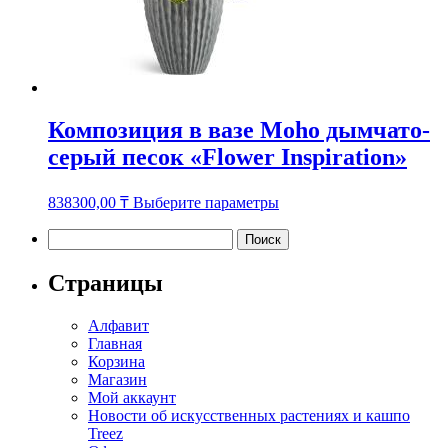
Композиция в вазе Moho дымчато-
серый песок «Flower Inspiration»
Этот
838300,00
₸
Выберите параметры
товар
имеет
Найти:
несколько
вариаций.
Страницы
Опции
можно
Алфавит
выбрать
Главная
на
Корзина
странице
Магазин
товара.
Мой аккаунт
Новости об искусственных растениях и кашпо
Treez