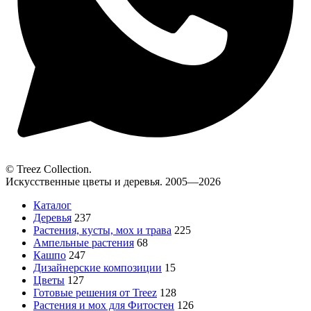
© Treez Collection.
Искусственные цветы и деревья. 2005—2026
Каталог
Деревья
237
Растения, кусты, мох и трава
225
Ампельные растения
68
Кашпо
247
Дизайнерские композиции
15
Цветы
127
Готовые решения от Treez
128
Растения и мох для Фитостен
126