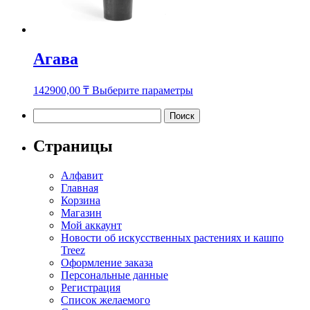
Агава
Этот
142900,00
₸
Выберите параметры
товар
имеет
Найти:
несколько
вариаций.
Страницы
Опции
можно
Алфавит
выбрать
Главная
на
Корзина
странице
Магазин
товара.
Мой аккаунт
Новости об искусственных растениях и кашпо
Treez
Оформление заказа
Персональные данные
Регистрация
Список желаемого