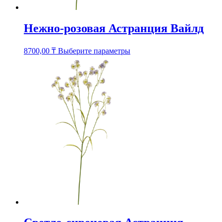
Нежно-розовая Астранция Вайлд
Этот
8700,00
₸
Выберите параметры
товар
имеет
несколько
вариаций.
Опции
можно
выбрать
на
странице
товара.