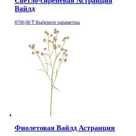
Светло-сиреневая Астранция
Вайлд
Этот
8700,00
₸
Выберите параметры
товар
имеет
несколько
вариаций.
Опции
можно
выбрать
на
странице
товара.
Фиолетовая Вайлд Астранция