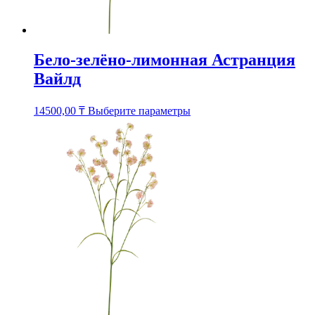
Бело-зелёно-лимонная Астранция
Вайлд
Этот
14500,00
₸
Выберите параметры
товар
имеет
несколько
вариаций.
Опции
можно
выбрать
на
странице
товара.