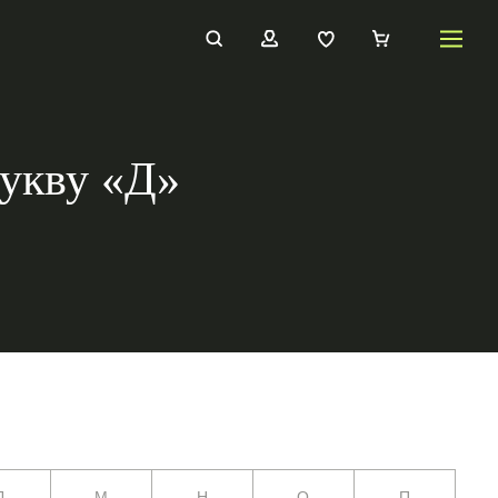
букву «Д»
Л
М
Н
О
П