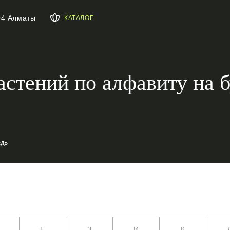
04 Алматы
КАТАЛОГ
астений по алфавиту на 
«Д»
Е
З
И
К