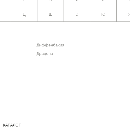
Ц
Ш
Э
Ю
Диффенбахия
Драцена
КАТАЛОГ