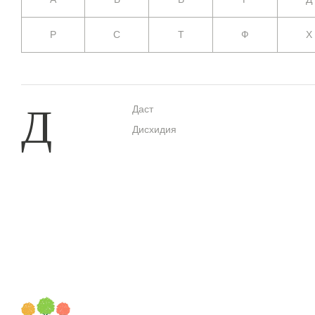
Р
С
Т
Ф
Х
Д
Даст
Дисхидия