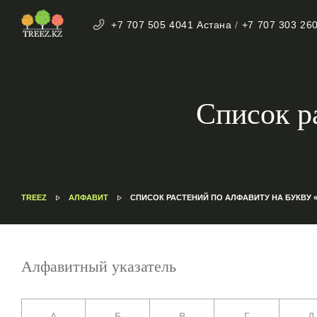
+7 707 505 4041 Астана
/
+7 707 303 26
Список р
TREEZ
АЛФАВИТ
СПИСОК РАСТЕНИЙ ПО АЛФАВИТУ НА БУКВУ 
Алфавитный указатель
А
Б
В
Г
Д