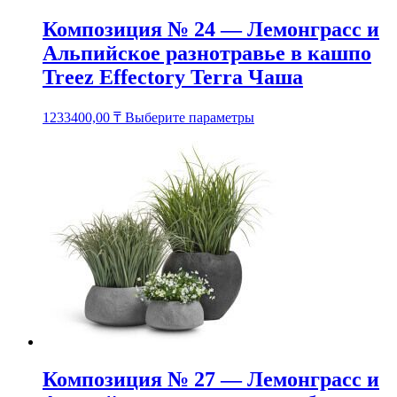
Композиция № 24 — Лемонграсс и
Альпийское разнотравье в кашпо
Treez Effectory Terra Чаша
Этот
1233400,00
₸
Выберите параметры
товар
имеет
несколько
вариаций.
Опции
можно
выбрать
на
странице
товара.
Композиция № 27 — Лемонграсс и