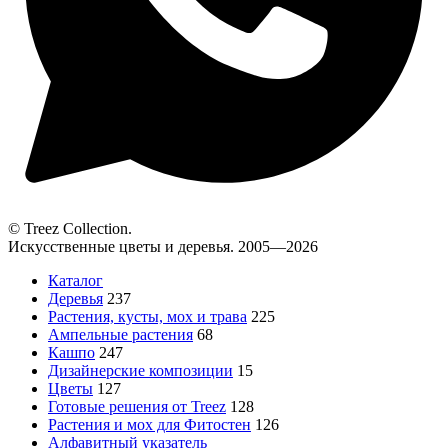
© Treez Collection.
Искусственные цветы и деревья. 2005—2026
Каталог
Деревья
237
Растения, кусты, мох и трава
225
Ампельные растения
68
Кашпо
247
Дизайнерские композиции
15
Цветы
127
Готовые решения от Treez
128
Растения и мох для Фитостен
126
Алфавитный указатель