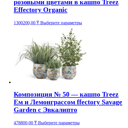
розовыми цветами в кашпо Treez
Effectory Organic
Этот
1300200,00
₸
Выберите параметры
товар
имеет
несколько
вариаций.
Опции
можно
выбрать
на
странице
товара.
Композиция № 50 — кашпо Treez
Eм и Лемонграссом ffectory Savage
Garden с Эвкалипто
Этот
478800,00
₸
Выберите параметры
товар