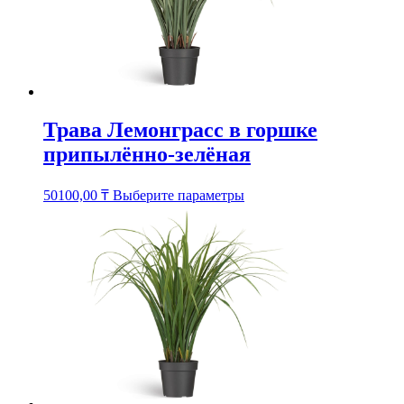
на
странице
товара.
Трава Лемонграсс в горшке
припылённо-зелёная
Этот
50100,00
₸
Выберите параметры
товар
имеет
несколько
вариаций.
Опции
можно
выбрать
на
странице
товара.