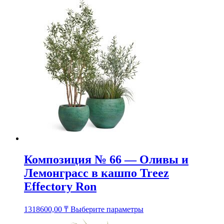
имеет
несколько
вариаций.
Опции
можно
выбрать
на
странице
товара.
Композиция № 66 — Оливы и
Лемонграсс в кашпо Treez
Effectory Ron
Этот
1318600,00
₸
Выберите параметры
товар