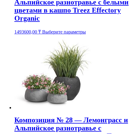
Альпийское разнотравье с белыми
цветами в кашпо Treez Effectory
Organic
Этот
1493600,00
₸
Выберите параметры
товар
имеет
несколько
вариаций.
Опции
можно
выбрать
на
странице
товара.
Композиция № 28 — Лемонграсс и
Альпийское разнотравье с