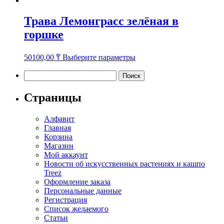
Трава Лемонграсс зелёная в
горшке
Этот
50100,00
₸
Выберите параметры
товар
имеет
Найти:
несколько
вариаций.
Страницы
Опции
можно
Алфавит
выбрать
Главная
на
Корзина
странице
Магазин
товара.
Мой аккаунт
Новости об искусственных растениях и кашпо
Treez
Оформление заказа
Персональные данные
Регистрация
Список желаемого
Статьи