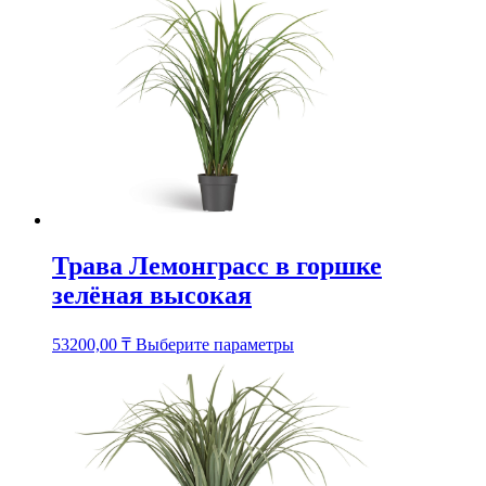
имеет
несколько
вариаций.
Опции
можно
выбрать
на
странице
товара.
Трава Лемонграсс в горшке
зелёная высокая
Этот
53200,00
₸
Выберите параметры
товар
имеет
несколько
вариаций.
Опции
можно
выбрать