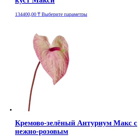
куст Макси
Этот
134400,00
₸
Выберите параметры
товар
имеет
несколько
вариаций.
Опции
можно
выбрать
на
странице
товара.
Кремово-зелёный Антуриум Макс с
нежно-розовым