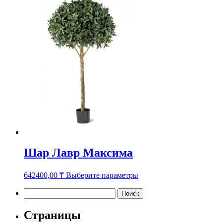
несколько
вариаций.
Опции
можно
выбрать
на
странице
товара.
Шар Лавр Максима
Этот
642400,00
₸
Выберите параметры
товар
имеет
Найти:
несколько
вариаций.
Страницы
Опции