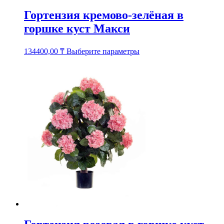
Гортензия кремово-зелёная в
горшке куст Макси
Этот
134400,00
₸
Выберите параметры
товар
имеет
несколько
вариаций.
Опции
можно
выбрать
на
странице
товара.