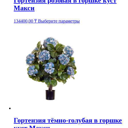
Гортензия розовая в горшке куст
Макси
Этот
134400,00
₸
Выберите параметры
товар
имеет
несколько
вариаций.
Опции
можно
выбрать
на
странице
товара.
Гортензия тёмно-голубая в горшке