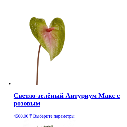
товар
имеет
несколько
вариаций.
Опции
можно
выбрать
на
странице
товара.
Светло-зелёный Антуриум Макс с
розовым
Этот
4500,00
₸
Выберите параметры
товар
имеет