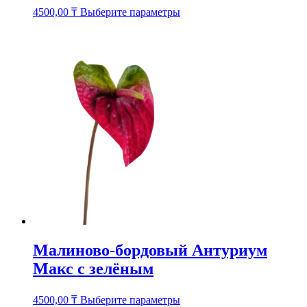
Этот
4500,00
₸
Выберите параметры
товар
имеет
несколько
вариаций.
Опции
можно
выбрать
на
странице
товара.
Малиново-бордовый Антуриум
Макс с зелёным
Этот
4500,00
₸
Выберите параметры