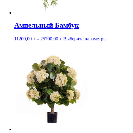
Ампельный Бамбук
Этот
11200,00
₸
–
25700,00
₸
Выберите параметры
товар
имеет
несколько
вариаций.
Опции
можно
выбрать
на
странице
товара.