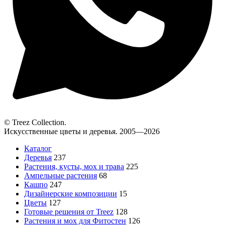
© Treez Collection.
Искусственные цветы и деревья. 2005—2026
Каталог
Деревья
237
Растения, кусты, мох и трава
225
Ампельные растения
68
Кашпо
247
Дизайнерские композиции
15
Цветы
127
Готовые решения от Treez
128
Растения и мох для Фитостен
126