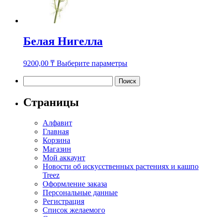
Белая Нигелла
Этот
9200,00
₸
Выберите параметры
товар
имеет
Найти:
несколько
вариаций.
Страницы
Опции
можно
Алфавит
выбрать
Главная
на
Корзина
странице
Магазин
товара.
Мой аккаунт
Новости об искусственных растениях и кашпо
Treez
Оформление заказа
Персональные данные
Регистрация
Список желаемого